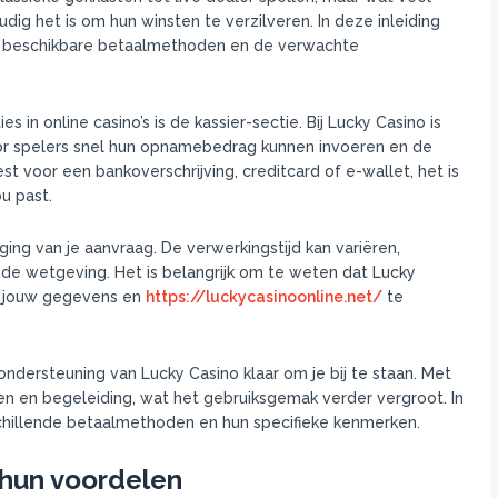
ig het is om hun winsten te verzilveren. In deze inleiding
e beschikbare betaalmethoden en de verwachte
s in online casino’s is de kassier-sectie. Bij Lucky Casino is
door spelers snel hun opnamebedrag kunnen invoeren en de
 voor een bankoverschrijving, creditcard of e-wallet, het is
u past.
ng van je aanvraag. De verwerkingstijd kan variëren,
e wetgeving. Het is belangrijk om te weten dat Lucky
an jouw gegevens en
https://luckycasinoonline.net/
te
ndersteuning van Lucky Casino klaar om je bij te staan. Met
n en begeleiding, wat het gebruiksgemak verder vergroot. In
chillende betaalmethoden en hun specifieke kenmerken.
hun voordelen