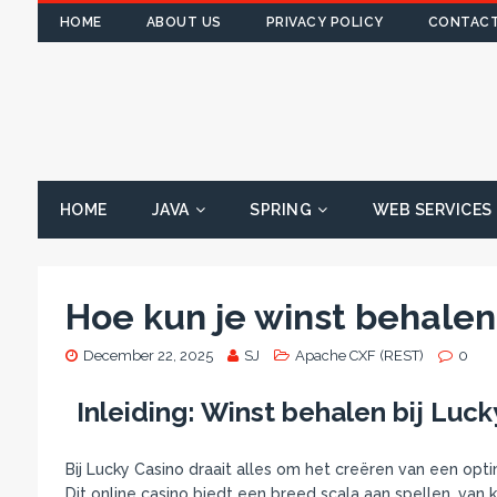
HOME
ABOUT US
PRIVACY POLICY
CONTACT
HOME
JAVA
SPRING
WEB SERVICES
Hoe kun je winst behalen
December 22, 2025
SJ
Apache CXF (REST)
0
Inleiding: Winst behalen bij Luck
Bij Lucky Casino draait alles om het creëren van een opt
Dit online casino biedt een breed scala aan spellen, van 