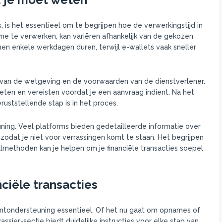
, is het essentieel om te begrijpen hoe de verwerkingstijd in
ame te verwerken, kan variëren afhankelijk van de gekozen
en enkele werkdagen duren, terwijl e-wallets vaak sneller
 van de wetgeving en de voorwaarden van de dienstverlener.
eten en vereisten voordat je een aanvraag indient. Na het
uststellende stap is in het proces.
ning. Veel platforms bieden gedetailleerde informatie over
dat je niet voor verrassingen komt te staan. Het begrijpen
lmethoden kan je helpen om je financiële transacties soepel
nciële transacties
 klantondersteuning essentieel. Of het nu gaat om opnames of
ssier-sectie biedt duidelijke instructies voor elke stap van