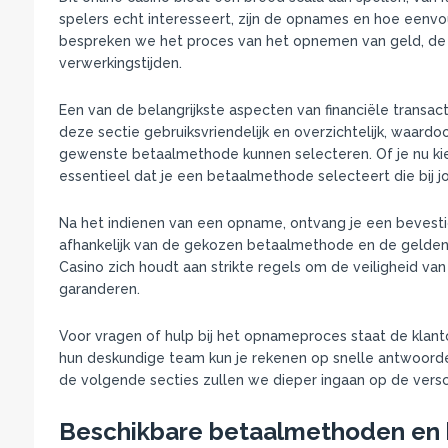
spelers echt interesseert, zijn de opnames en hoe eenvoud
bespreken we het proces van het opnemen van geld, d
verwerkingstijden.
Een van de belangrijkste aspecten van financiële transactie
deze sectie gebruiksvriendelijk en overzichtelijk, waar
gewenste betaalmethode kunnen selecteren. Of je nu kiest
essentieel dat je een betaalmethode selecteert die bij jo
Na het indienen van een opname, ontvang je een bevestigi
afhankelijk van de gekozen betaalmethode en de geldend
Casino zich houdt aan strikte regels om de veiligheid v
garanderen.
Voor vragen of hulp bij het opnameproces staat de klanto
hun deskundige team kun je rekenen op snelle antwoorde
de volgende secties zullen we dieper ingaan op de vers
Beschikbare betaalmethoden en 