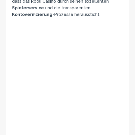
dass das Rooli Casino durch seinen exzellenten
Spielerservice
und die transparenten
Kontoverifizierung
-Prozesse heraussticht.