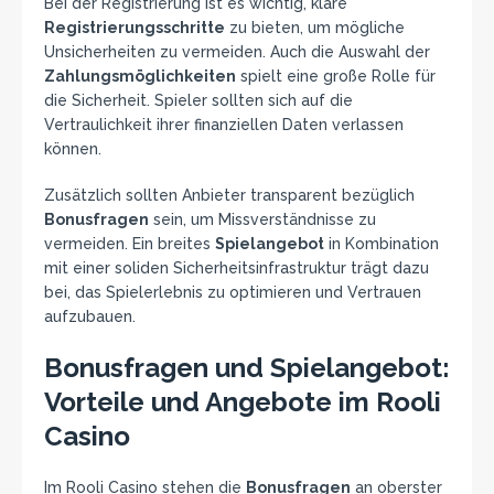
Bei der Registrierung ist es wichtig, klare
Registrierungsschritte
zu bieten, um mögliche
Unsicherheiten zu vermeiden. Auch die Auswahl der
Zahlungsmöglichkeiten
spielt eine große Rolle für
die Sicherheit. Spieler sollten sich auf die
Vertraulichkeit ihrer finanziellen Daten verlassen
können.
Zusätzlich sollten Anbieter transparent bezüglich
Bonusfragen
sein, um Missverständnisse zu
vermeiden. Ein breites
Spielangebot
in Kombination
mit einer soliden Sicherheitsinfrastruktur trägt dazu
bei, das Spielerlebnis zu optimieren und Vertrauen
aufzubauen.
Bonusfragen und Spielangebot:
Vorteile und Angebote im Rooli
Casino
Im Rooli Casino stehen die
Bonusfragen
an oberster