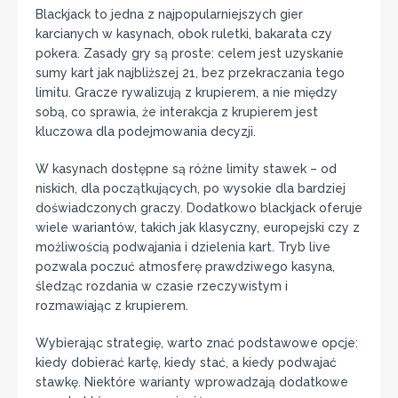
Blackjack to jedna z najpopularniejszych gier
karcianych w kasynach, obok ruletki, bakarata czy
pokera. Zasady gry są proste: celem jest uzyskanie
sumy kart jak najbliższej 21, bez przekraczania tego
limitu. Gracze rywalizują z krupierem, a nie między
sobą, co sprawia, że interakcja z krupierem jest
kluczowa dla podejmowania decyzji.
W kasynach dostępne są różne limity stawek – od
niskich, dla początkujących, po wysokie dla bardziej
doświadczonych graczy. Dodatkowo blackjack oferuje
wiele wariantów, takich jak klasyczny, europejski czy z
możliwością podwajania i dzielenia kart. Tryb live
pozwala poczuć atmosferę prawdziwego kasyna,
śledząc rozdania w czasie rzeczywistym i
rozmawiając z krupierem.
Wybierając strategię, warto znać podstawowe opcje:
kiedy dobierać kartę, kiedy stać, a kiedy podwajać
stawkę. Niektóre warianty wprowadzają dodatkowe