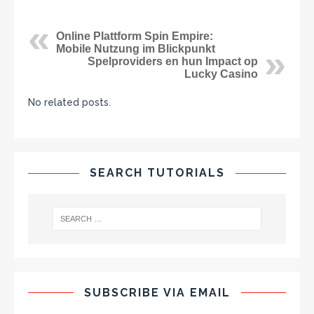
Online Plattform Spin Empire:
Mobile Nutzung im Blickpunkt
Spelproviders en hun Impact op
Lucky Casino
No related posts.
SEARCH TUTORIALS
SUBSCRIBE VIA EMAIL