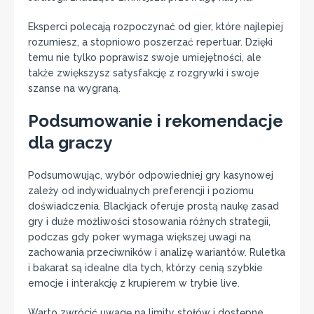
Eksperci polecają rozpoczynać od gier, które najlepiej
rozumiesz, a stopniowo poszerzać repertuar. Dzięki
temu nie tylko poprawisz swoje umiejętności, ale
także zwiększysz satysfakcję z rozgrywki i swoje
szanse na wygraną.
Podsumowanie i rekomendacje
dla graczy
Podsumowując, wybór odpowiedniej gry kasynowej
zależy od indywidualnych preferencji i poziomu
doświadczenia. Blackjack oferuje prostą naukę zasad
gry i duże możliwości stosowania różnych strategii,
podczas gdy poker wymaga większej uwagi na
zachowania przeciwników i analizę wariantów. Ruletka
i bakarat są idealne dla tych, którzy cenią szybkie
emocje i interakcję z krupierem w trybie live.
Warto zwrócić uwagę na limity stołów i dostępne