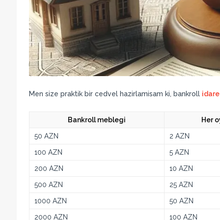
Men size praktik bir cedvel hazirlamisam ki, bankroll
idar
Bankroll meblegi
Her o
50 AZN
2 AZN
100 AZN
5 AZN
200 AZN
10 AZN
500 AZN
25 AZN
1000 AZN
50 AZN
2000 AZN
100 AZN