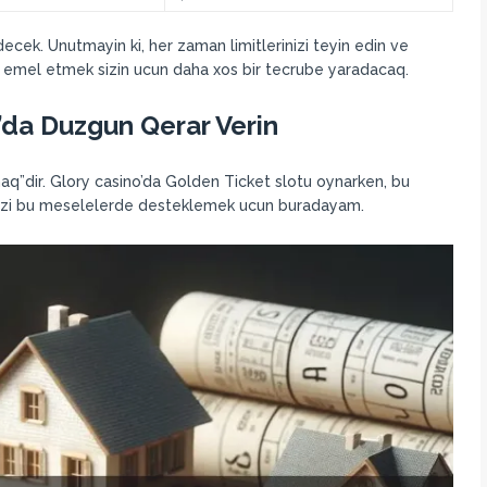
ek. Unutmayin ki, her zaman limitlerinizi teyin edin ve
a emel etmek sizin ucun daha xos bir tecrube yaradacaq.
’da Duzgun Qerar Verin
q”dir. Glory casino’da Golden Ticket slotu oynarken, bu
 sizi bu meselelerde desteklemek ucun buradayam.