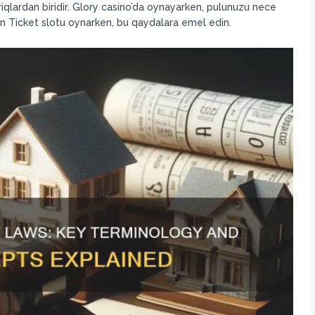
iqlardan biridir. Glory casino’da oynayarken, pulunuzu nece
den Ticket slotu oynarken, bu qaydalara emel edin.