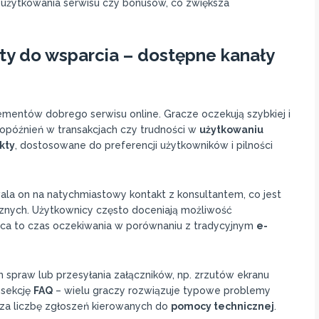
 użytkowania serwisu czy bonusów, co zwiększa
kty do wsparcia – dostępne kanały
mentów dobrego serwisu online. Gracze oczekują szybkiej i
 opóźnień w transakcjach czy trudności w
użytkowaniu
kty
, dostosowane do preferencji użytkowników i pilności
ala on na natychmiastowy kontakt z konsultantem, co jest
znych. Użytkownicy często doceniają możliwość
ca to czas oczekiwania w porównaniu z tradycyjnym
e-
h spraw lub przesyłania załączników, np. zrzutów ekranu
 sekcję
FAQ
– wielu graczy rozwiązuje typowe problemy
sza liczbę zgłoszeń kierowanych do
pomocy technicznej
.