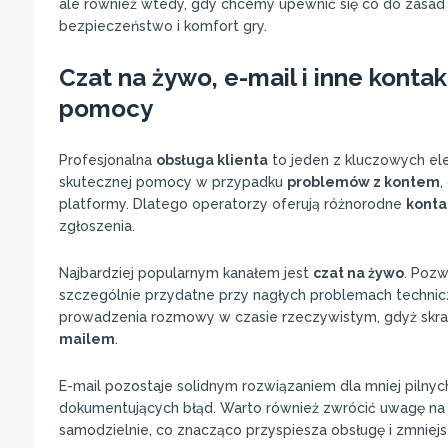
ale również wtedy, gdy chcemy upewnić się co do zasad
bezpieczeństwo i komfort gry.
Czat na żywo, e-mail i inne konta
pomocy
Profesjonalna
obsługa klienta
to jeden z kluczowych ele
skutecznej pomocy w przypadku
problemów z kontem
,
platformy. Dlatego operatorzy oferują różnorodne
konta
zgłoszenia.
Najbardziej popularnym kanałem jest
czat na żywo
. Pozw
szczególnie przydatne przy nagłych problemach technic
prowadzenia rozmowy w czasie rzeczywistym, gdyż skra
mailem
.
E-mail pozostaje solidnym rozwiązaniem dla mniej pilnyc
dokumentujących błąd. Warto również zwrócić uwagę na
samodzielnie, co znacząco przyspiesza obsługę i zmniej