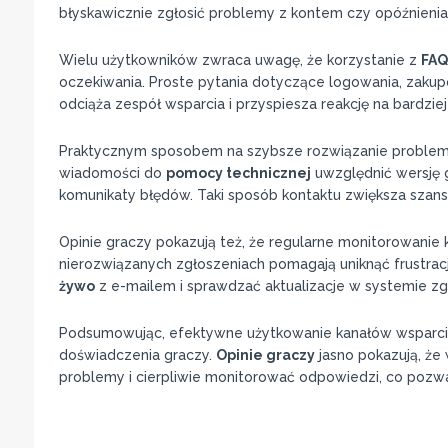
błyskawicznie zgłosić problemy z kontem czy opóźnienia
Wielu użytkowników zwraca uwagę, że korzystanie z
FAQ
oczekiwania. Proste pytania dotyczące logowania, zaku
odciąża zespół wsparcia i przyspiesza reakcję na bardziej
Praktycznym sposobem na szybsze rozwiązanie problemu 
wiadomości do
pomocy technicznej
uwzględnić wersję g
komunikaty błędów. Taki sposób kontaktu zwiększa szans
Opinie graczy pokazują też, że regularne monitorowanie 
nierozwiązanych zgłoszeniach pomagają uniknąć frustracj
żywo
z e-mailem i sprawdzać aktualizacje w systemie zg
Podsumowując, efektywne użytkowanie kanałów wsparci
doświadczenia graczy.
Opinie graczy
jasno pokazują, że
problemy i cierpliwie monitorować odpowiedzi, co pozwa