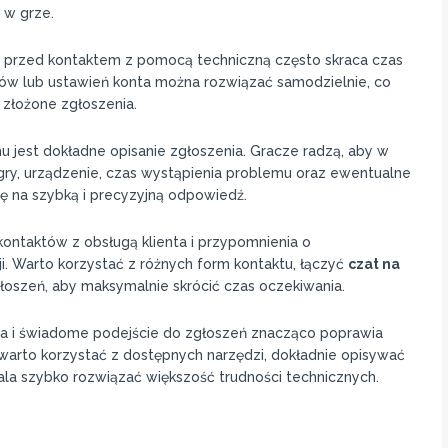
 w grze.
przed kontaktem z pomocą techniczną często skraca czas
pów lub ustawień konta można rozwiązać samodzielnie, co
 złożone zgłoszenia.
jest dokładne opisanie zgłoszenia. Gracze radzą, aby w
ry, urządzenie, czas wystąpienia problemu oraz ewentualne
ę na szybką i precyzyjną odpowiedź.
kontaktów z obsługą klienta i przypomnienia o
i. Warto korzystać z różnych form kontaktu, łączyć
czat na
łoszeń, aby maksymalnie skrócić czas oczekiwania.
a i świadome podejście do zgłoszeń znacząco poprawia
 warto korzystać z dostępnych narzędzi, dokładnie opisywać
la szybko rozwiązać większość trudności technicznych.