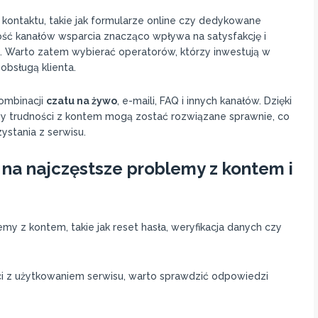
kontaktu, takie jak formularze online czy dedykowane
ość kanałów wsparcia znacząco wpływa na satysfakcję i
. Warto zatem wybierać operatorów, którzy inwestują w
obsługą klienta.
kombinacji
czatu na żywo
, e-maili, FAQ i innych kanałów. Dzięki
y trudności z kontem mogą zostać rozwiązane sprawnie, co
ystania z serwisu.
na najczęstsze problemy z kontem i
 z kontem, takie jak reset hasła, weryfikacja danych czy
ości z użytkowaniem serwisu, warto sprawdzić odpowiedzi