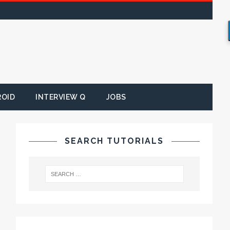
ROID
INTERVIEW Q
JOBS
SEARCH TUTORIALS