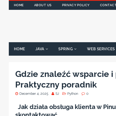
HOME
ABOUT US
PRIVACY POLICY
CONTACT
HOME
JAVA
SPRING
WEB SERVICES
Gdzie znaleźć wsparcie 
Praktyczny poradnik
December 4, 2025
SJ
Python
0
Jak działa obsługa klienta w Pinu
skontaktować