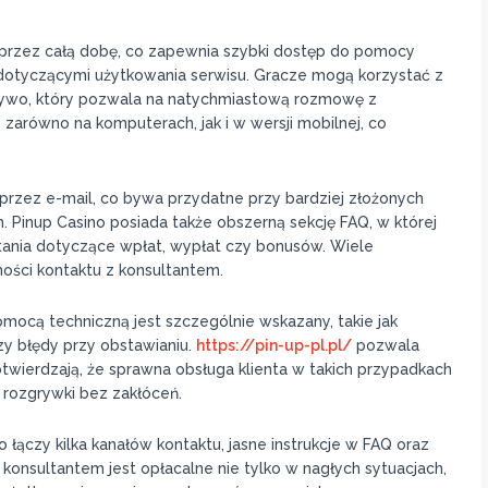
y przez całą dobę, co zapewnia szybki dostęp do pomocy
dotyczącymi użytkowania serwisu. Gracze mogą korzystać z
a żywo, który pozwala na natychmiastową rozmowę z
zarówno na komputerach, jak i w wersji mobilnej, co
przez e-mail, co bywa przydatne przy bardziej złożonych
 Pinup Casino posiada także obszerną sekcję FAQ, w której
ytania dotyczące wpłat, wypłat czy bonusów. Wiele
ści kontaktu z konsultantem.
mocą techniczną jest szczególnie wskazany, takie jak
zy błędy przy obstawianiu.
https://pin-up-pl.pl/
pozwala
twierdzają, że sprawna obsługa klienta w takich przypadkach
 rozgrywki bez zakłóceń.
łączy kilka kanałów kontaktu, jasne instrukcje w FAQ oraz
konsultantem jest opłacalne nie tylko w nagłych sytuacjach,