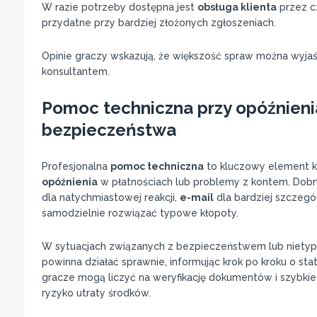
W razie potrzeby dostępna jest
obsługa klienta
przez cz
przydatne przy bardziej złożonych zgłoszeniach.
Opinie graczy wskazują, że większość spraw można wyjaś
konsultantem.
Pomoc techniczna przy opóźnienia
bezpieczeństwa
Profesjonalna
pomoc techniczna
to kluczowy element ka
opóźnienia
w płatnościach lub problemy z kontem. Dobry
dla natychmiastowej reakcji,
e-mail
dla bardziej szczeg
samodzielnie rozwiązać typowe kłopoty.
W sytuacjach związanych z bezpieczeństwem lub niety
powinna działać sprawnie, informując krok po kroku o st
gracze mogą liczyć na weryfikację dokumentów i szybkie 
ryzyko utraty środków.