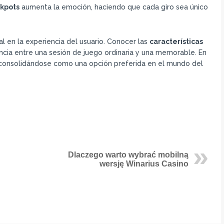
ckpots
aumenta la emoción, haciendo que cada giro sea único
l en la experiencia del usuario. Conocer las
características
ia entre una sesión de juego ordinaria y una memorable. En
, consolidándose como una opción preferida en el mundo del
Dlaczego warto wybrać mobilną
wersję Winarius Casino