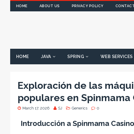
HOME
ABOUT US
PRIVACY POLICY
CONTACT
HOME
JAVA
SPRING
WEB SERVICES
Exploración de las máq
populares en Spinmama 
March 17, 2026
SJ
Generics
0
Introducción a Spinmama Casino