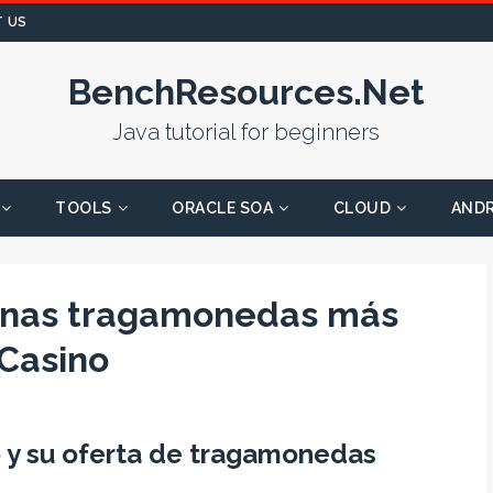
 US
BenchResources.Net
Java tutorial for beginners
TOOLS
ORACLE SOA
CLOUD
AND
uinas tragamonedas más
Casino
 y su oferta de tragamonedas