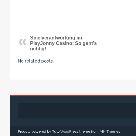
Spielverantwortung im
PlayJonny Casino: So geht's
richtig!
No related posts.
Proudly powered by Tuto WordPress theme from
MH Themes