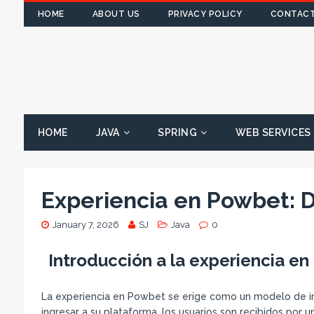
HOME
ABOUT US
PRIVACY POLICY
CONTACT
HOME
JAVA
SPRING
WEB SERVICES
Experiencia en Powbet: Di
January 7, 2026
SJ
Java
0
Introducción a la experiencia en
La experiencia en Powbet se erige como un modelo de int
ingresar a su plataforma, los usuarios son recibidos por 