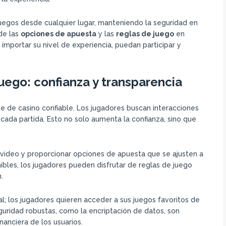
uegos desde cualquier lugar, manteniendo la seguridad en
de las
opciones de apuesta
y las
reglas de juego
en
 importar su nivel de experiencia, puedan participar y
uego: confianza y transparencia
e de casino confiable. Los jugadores buscan interacciones
cada partida. Esto no solo aumenta la confianza, sino que
 video y proporcionar opciones de apuesta que se ajusten a
ibles, los jugadores pueden disfrutar de reglas de juego
.
l; los jugadores quieren acceder a sus juegos favoritos de
uridad robustas, como la encriptación de datos, son
anciera de los usuarios.