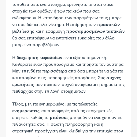
τοποθετήσετε ένα στοίχημα, ερευνήστε τα στατιστικά
στοιχεία των ομάδων ή των παικτών που σας
ενδιαφέρουν. Η κατανόηση των παραμέτρων τους μπορεί
να σας δώσει πλεονέκτημα. Η εκτίμηση των
πρακτικών
βελτίωσης
και η εφαρμογή
προσαρμοσμένων τακτικών
θα σας επιτρέψουν να εντοπίσετε ευκαιρίες που άλλοι
μπορεί να παραβλέψουν.
Η
διαχείριση κεφαλαίων
είναι εξίσου σημαντική.
Καθορίστε έναν προϋπολογισμό και τηρήστε τον αυστηρά.
Μην επενδύετε περισσότερα από όσα μπορείτε να χάσετε
και αποφύγετε τις παρορμητικές αποφάσεις. Στις
συχνές
ερωτήσεις
των παικτών, συχνά αναφέρεται η σημασία της
πειθαρχίας στην επιλογή στοιχημάτων.
Τέλος, μείνετε ενημερωμένοι με τις τελευταίες
ενημερώσεις
και προσφορές από τις στοιχηματικές
εταιρείες, καθώς τα
μπόνους
μπορούν να ενισχύσουν τις
πιθανότητές σας. Η σωστή πληροφόρηση και η
στρατηγική προσέγγιση είναι κλειδιά για την επιτυχία στον