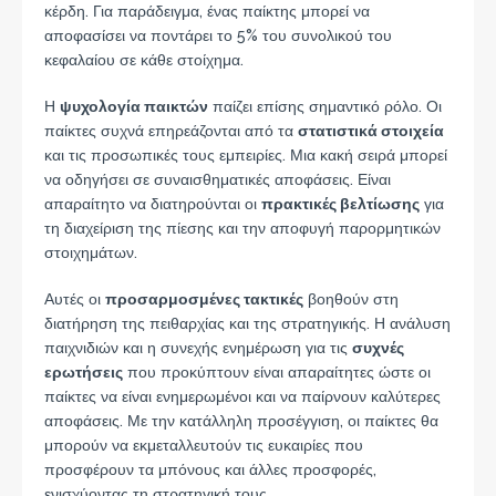
κέρδη. Για παράδειγμα, ένας παίκτης μπορεί να
αποφασίσει να ποντάρει το 5% του συνολικού του
κεφαλαίου σε κάθε στοίχημα.
Η
ψυχολογία παικτών
παίζει επίσης σημαντικό ρόλο. Οι
παίκτες συχνά επηρεάζονται από τα
στατιστικά στοιχεία
και τις προσωπικές τους εμπειρίες. Μια κακή σειρά μπορεί
να οδηγήσει σε συναισθηματικές αποφάσεις. Είναι
απαραίτητο να διατηρούνται οι
πρακτικές βελτίωσης
για
τη διαχείριση της πίεσης και την αποφυγή παρορμητικών
στοιχημάτων.
Αυτές οι
προσαρμοσμένες τακτικές
βοηθούν στη
διατήρηση της πειθαρχίας και της στρατηγικής. Η ανάλυση
παιχνιδιών και η συνεχής ενημέρωση για τις
συχνές
ερωτήσεις
που προκύπτουν είναι απαραίτητες ώστε οι
παίκτες να είναι ενημερωμένοι και να παίρνουν καλύτερες
αποφάσεις. Με την κατάλληλη προσέγγιση, οι παίκτες θα
μπορούν να εκμεταλλευτούν τις ευκαιρίες που
προσφέρουν τα μπόνους και άλλες προσφορές,
ενισχύοντας τη στρατηγική τους.