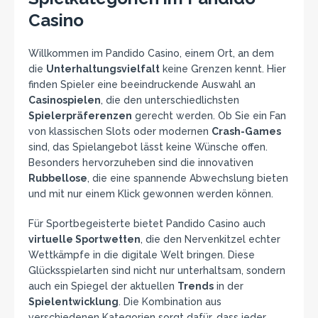
Casino
Willkommen im Pandido Casino, einem Ort, an dem
die
Unterhaltungsvielfalt
keine Grenzen kennt. Hier
finden Spieler eine beeindruckende Auswahl an
Casinospielen
, die den unterschiedlichsten
Spielerpräferenzen
gerecht werden. Ob Sie ein Fan
von klassischen Slots oder modernen
Crash-Games
sind, das Spielangebot lässt keine Wünsche offen.
Besonders hervorzuheben sind die innovativen
Rubbellose
, die eine spannende Abwechslung bieten
und mit nur einem Klick gewonnen werden können.
Für Sportbegeisterte bietet Pandido Casino auch
virtuelle Sportwetten
, die den Nervenkitzel echter
Wettkämpfe in die digitale Welt bringen. Diese
Glücksspielarten sind nicht nur unterhaltsam, sondern
auch ein Spiegel der aktuellen
Trends
in der
Spielentwicklung
. Die Kombination aus
verschiedenen Kategorien sorgt dafür, dass jeder