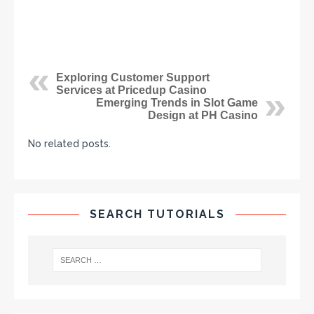
Exploring Customer Support
Services at Pricedup Casino
Emerging Trends in Slot Game
Design at PH Casino
No related posts.
SEARCH TUTORIALS