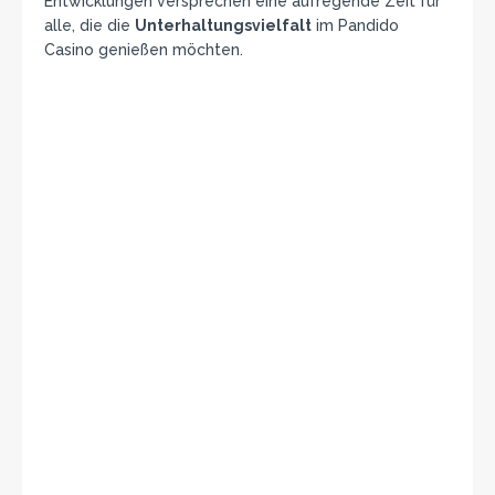
Entwicklungen versprechen eine aufregende Zeit für
alle, die die
Unterhaltungsvielfalt
im Pandido
Casino genießen möchten.