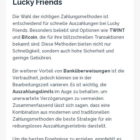
Lucky Friends
Die Wahl der richtigen Zahlungsmethoden ist
entscheidend für schnelle Auszahlungen bei Lucky
Friends. Besonders beliebt sind Optionen wie
TWINT
und
Bitcoin
, die für ihre blitzschnellen Transaktionen
bekannt sind. Diese Methoden bieten nicht nur
Schnelligkeit, sondern auch hohe Sicherheit und
geringe Gebühren.
Ein weiterer Vorteil von
Banküberweisungen
ist die
Vertrautheit, jedoch können sie in der
Bearbeitungszeit variieren. Es ist wichtig, die
Auszahlungslimits
im Auge zu behalten, um
unerwartete Verzögerungen zu vermeiden.
Zusammenfassend lässt sich sagen, dass eine
Kombination aus modernen und traditionellen
Zahlungsmethoden die beste Strategie für ein
reibungsloses Auszahlungserlebnis darstellt.
Um die besten Ergebnisse zu erzielen, empfiehlt es