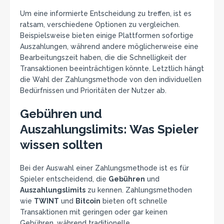
Um eine informierte Entscheidung zu treffen, ist es
ratsam, verschiedene Optionen zu vergleichen.
Beispielsweise bieten einige Plattformen sofortige
Auszahlungen, während andere möglicherweise eine
Bearbeitungszeit haben, die die Schnelligkeit der
Transaktionen beeinträchtigen könnte. Letztlich hängt
die Wahl der Zahlungsmethode von den individuellen
Bedürfnissen und Prioritäten der Nutzer ab.
Gebühren und
Auszahlungslimits: Was Spieler
wissen sollten
Bei der Auswahl einer Zahlungsmethode ist es für
Spieler entscheidend, die
Gebühren
und
Auszahlungslimits
zu kennen. Zahlungsmethoden
wie
TWINT
und
Bitcoin
bieten oft schnelle
Transaktionen mit geringen oder gar keinen
Gebühren, während traditionelle