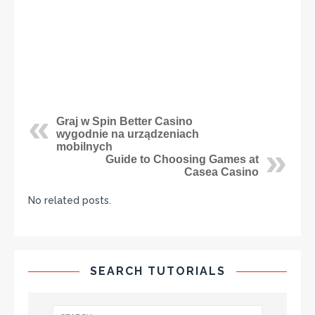
Graj w Spin Better Casino
wygodnie na urządzeniach
mobilnych
Guide to Choosing Games at
Casea Casino
No related posts.
SEARCH TUTORIALS