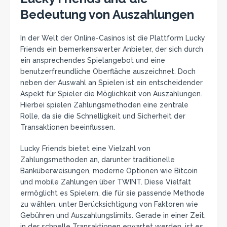
Bedeutung von Auszahlungen
In der Welt der Online-Casinos ist die Plattform Lucky
Friends ein bemerkenswerter Anbieter, der sich durch
ein ansprechendes Spielangebot und eine
benutzerfreundliche Oberfläche auszeichnet. Doch
neben der Auswahl an Spielen ist ein entscheidender
Aspekt für Spieler die Möglichkeit von Auszahlungen.
Hierbei spielen Zahlungsmethoden eine zentrale
Rolle, da sie die Schnelligkeit und Sicherheit der
Transaktionen beeinflussen.
Lucky Friends bietet eine Vielzahl von
Zahlungsmethoden an, darunter traditionelle
Banküberweisungen, moderne Optionen wie Bitcoin
und mobile Zahlungen über TWINT. Diese Vielfalt
ermöglicht es Spielern, die für sie passende Methode
zu wählen, unter Berücksichtigung von Faktoren wie
Gebühren und Auszahlungslimits. Gerade in einer Zeit,
in der schnelle Transaktionen erwartet werden, ist es