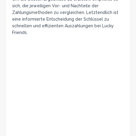
sich, die jeweiligen Vor- und Nachteile der
Zahlungsmethoden zu vergleichen. Letztendlich ist
eine informierte Entscheidung der Schlüssel zu
schnellen und effizienten Auszahlungen bei Lucky
Friends.