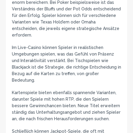
enorm bereichern. Bei Poker beispielsweise ist das
Verständnis der Bluffs und der Pot Odds entscheidend
für den Erfolg. Spieler können sich für verschiedene
Varianten wie Texas Hold’em oder Omaha
entscheiden, die jeweils eigene strategische Ansätze
erfordern.
Im Live-Casino können Spieler in realistischen
Umgebungen spielen, was das Gefühl von Präsenz
und Interaktivität verstärkt. Bei Tischspielen wie
Blackjack ist die Strategie, die richtige Entscheidung in
Bezug auf die Karten zu treffen, von großer
Bedeutung.
Kartenspiele bieten ebenfalls spannende Varianten,
darunter Spiele mit hohen RTP, die den Spielern
bessere Gewinnchancen bieten. Neue Titel erweitern
ständig das Unterhaltungsangebot und ziehen Spieler
an, die nach frischen Herausforderungen suchen.
Schließlich können Jackpot-Spiele, die oft mit