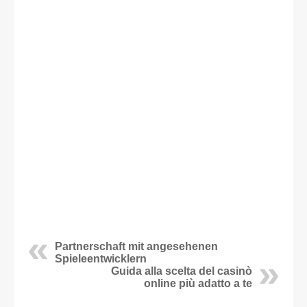
Partnerschaft mit angesehenen
Spieleentwicklern
Guida alla scelta del casinò
online più adatto a te