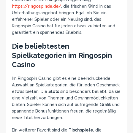
https://ringospinde.de/
, die frischen Wind in das
Unterhaltungsangebot bringen. Egal, ob Sie ein
erfahrener Spieler oder ein Neuling sind, das
Ringospin Casino hat für jeden etwas zu bieten und
garantiert ein spannendes Erlebnis.
Die beliebtesten
Spielkategorien im Ringospin
Casino
Im Ringospin Casino gibt es eine beeindruckende
Auswahl an Spielkategorien, die für jeden Geschmack
etwas bieten. Die
Slots
sind besonders beliebt, da sie
eine Vielzahl von Themen und Gewinnmöglichkeiten
bieten. Spieler können sich auf aufregende Grafik und
spannende Bonusfunktionen freuen, die regelmäßig
neue Titel hervorbringen.
Ein weiterer Favorit sind die
Tischspiele
, die