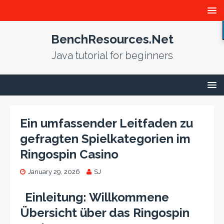
BenchResources.Net
Java tutorial for beginners
Ein umfassender Leitfaden zu
gefragten Spielkategorien im
Ringospin Casino
January 29, 2026
SJ
Einleitung: Willkommene
Übersicht über das Ringospin