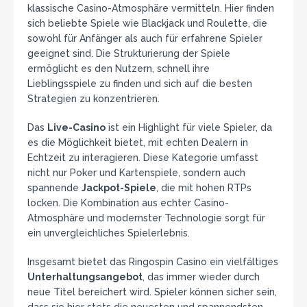
klassische Casino-Atmosphäre vermitteln. Hier finden
sich beliebte Spiele wie Blackjack und Roulette, die
sowohl für Anfänger als auch für erfahrene Spieler
geeignet sind. Die Strukturierung der Spiele
ermöglicht es den Nutzern, schnell ihre
Lieblingsspiele zu finden und sich auf die besten
Strategien zu konzentrieren.
Das
Live-Casino
ist ein Highlight für viele Spieler, da
es die Möglichkeit bietet, mit echten Dealern in
Echtzeit zu interagieren. Diese Kategorie umfasst
nicht nur Poker und Kartenspiele, sondern auch
spannende
Jackpot-Spiele
, die mit hohen RTPs
locken. Die Kombination aus echter Casino-
Atmosphäre und modernster Technologie sorgt für
ein unvergleichliches Spielerlebnis.
Insgesamt bietet das Ringospin Casino ein vielfältiges
Unterhaltungsangebot
, das immer wieder durch
neue Titel bereichert wird. Spieler können sicher sein,