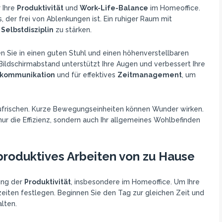
 Ihre
Produktivität
und
Work-Life-Balance
im Homeoffice.
 der frei von Ablenkungen ist. Ein ruhiger Raum mit
e
Selbstdisziplin
zu stärken.
en Sie in einen guten Stuhl und einen höhenverstellbaren
ildschirmabstand unterstützt Ihre Augen und verbessert Ihre
kommunikation
und für effektives
Zeitmanagement
, um
zufrischen. Kurze Bewegungseinheiten können Wunder wirken.
nur die Effizienz, sondern auch Ihr allgemeines Wohlbefinden
produktives Arbeiten von zu Hause
ung der
Produktivität
, insbesondere im Homeoffice. Um Ihre
zeiten festlegen. Beginnen Sie den Tag zur gleichen Zeit und
lten.