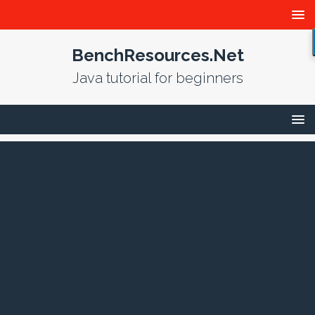
BenchResources.Net
Java tutorial for beginners