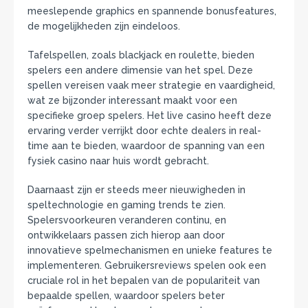
meeslepende graphics en spannende bonusfeatures,
de mogelijkheden zijn eindeloos.
Tafelspellen, zoals blackjack en roulette, bieden
spelers een andere dimensie van het spel. Deze
spellen vereisen vaak meer strategie en vaardigheid,
wat ze bijzonder interessant maakt voor een
specifieke groep spelers. Het live casino heeft deze
ervaring verder verrijkt door echte dealers in real-
time aan te bieden, waardoor de spanning van een
fysiek casino naar huis wordt gebracht.
Daarnaast zijn er steeds meer nieuwigheden in
speltechnologie en gaming trends te zien.
Spelersvoorkeuren veranderen continu, en
ontwikkelaars passen zich hierop aan door
innovatieve spelmechanismen en unieke features te
implementeren. Gebruikersreviews spelen ook een
cruciale rol in het bepalen van de populariteit van
bepaalde spellen, waardoor spelers beter