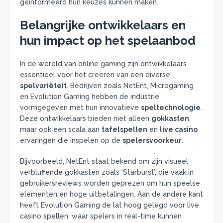
geïnformeerd hun keuzes kunnen maken.
Belangrijke ontwikkelaars en
hun impact op het spelaanbod
In de wereld van online gaming zijn ontwikkelaars
essentieel voor het creëren van een diverse
spelvariëteit
. Bedrijven zoals NetEnt, Microgaming
en Evolution Gaming hebben de industrie
vormgegeven met hun innovatieve
speltechnologie
.
Deze ontwikkelaars bieden niet alleen
gokkasten
,
maar ook een scala aan
tafelspellen
en
live casino
ervaringen die inspelen op de
spelersvoorkeur
.
Bijvoorbeeld, NetEnt staat bekend om zijn visueel
verbluffende gokkasten zoals ‘Starburst’, die vaak in
gebruikersreviews worden geprezen om hun speelse
elementen en hoge uitbetalingen. Aan de andere kant
heeft Evolution Gaming de lat hoog gelegd voor live
casino spellen, waar spelers in real-time kunnen