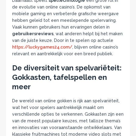
Daarnaast speelt
speltechnologie
een grote rol in
de evolutie van online casino’s. De opkomst van
mobiele gaming en verbeterde grafische weergave
hebben geleid tot een meeslepende spelervaring.
Vaak kunnen gebruikers hun ervaringen delen in
gebruikersreviews
, wat anderen helpt bij het maken
van de juiste keuze. Door in te spelen op actuele
https://luckygames24.com/
, blijven online casino’s
relevant en aantrekkelijk voor een breed publiek.
De diversiteit van spelvariëteit:
Gokkasten, tafelspellen en
meer
De wereld van online gokken is rijk aan spelvariëteit,
wat het voor spelers aantrekkelijk maakt om
verschillende opties te verkennen. Gokkasten zijn een
van de meest populaire keuzes, met talloze thema’s
en innovaties van vooraanstaande ontwikkelaars. Van
klassieke fruitmachines tot moderne video slots met