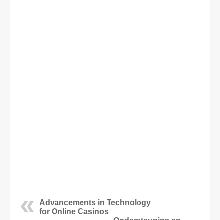
Advancements in Technology
for Online Casinos