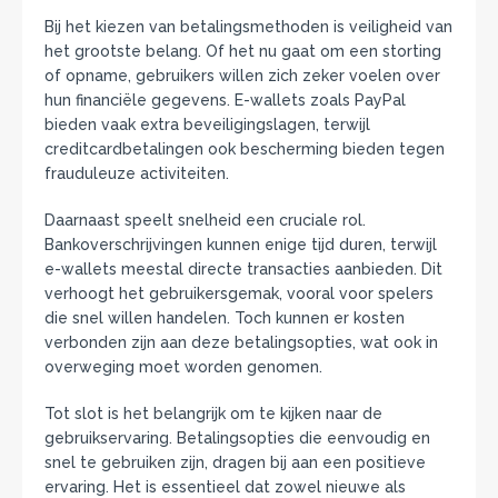
Bij het kiezen van betalingsmethoden is veiligheid van
het grootste belang. Of het nu gaat om een storting
of opname, gebruikers willen zich zeker voelen over
hun financiële gegevens. E-wallets zoals PayPal
bieden vaak extra beveiligingslagen, terwijl
creditcardbetalingen ook bescherming bieden tegen
frauduleuze activiteiten.
Daarnaast speelt snelheid een cruciale rol.
Bankoverschrijvingen kunnen enige tijd duren, terwijl
e-wallets meestal directe transacties aanbieden. Dit
verhoogt het gebruikersgemak, vooral voor spelers
die snel willen handelen. Toch kunnen er kosten
verbonden zijn aan deze betalingsopties, wat ook in
overweging moet worden genomen.
Tot slot is het belangrijk om te kijken naar de
gebruikservaring. Betalingsopties die eenvoudig en
snel te gebruiken zijn, dragen bij aan een positieve
ervaring. Het is essentieel dat zowel nieuwe als