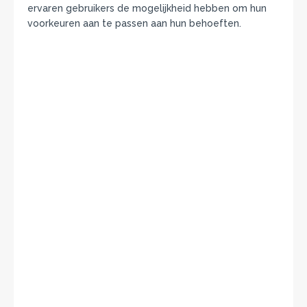
ervaren gebruikers de mogelijkheid hebben om hun
voorkeuren aan te passen aan hun behoeften.