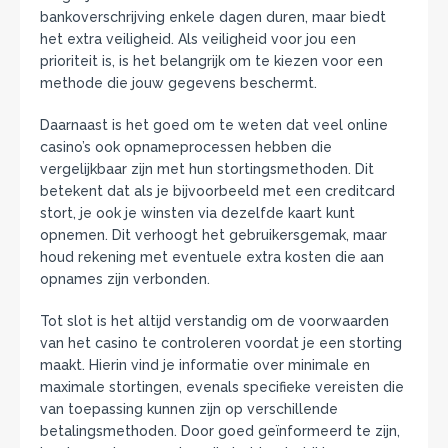
bankoverschrijving enkele dagen duren, maar biedt
het extra veiligheid. Als veiligheid voor jou een
prioriteit is, is het belangrijk om te kiezen voor een
methode die jouw gegevens beschermt.
Daarnaast is het goed om te weten dat veel online
casino’s ook opnameprocessen hebben die
vergelijkbaar zijn met hun stortingsmethoden. Dit
betekent dat als je bijvoorbeeld met een creditcard
stort, je ook je winsten via dezelfde kaart kunt
opnemen. Dit verhoogt het gebruikersgemak, maar
houd rekening met eventuele extra kosten die aan
opnames zijn verbonden.
Tot slot is het altijd verstandig om de voorwaarden
van het casino te controleren voordat je een storting
maakt. Hierin vind je informatie over minimale en
maximale stortingen, evenals specifieke vereisten die
van toepassing kunnen zijn op verschillende
betalingsmethoden. Door goed geïnformeerd te zijn,