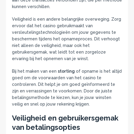
aan deze transacties verbonden zijn, die per methode
kunnen verschillen.
Veiligheid is een andere belangrijke overweging. Zorg
ervoor dat het casino gebruikmaakt van
versleutelingstechnologieën om jouw gegevens te
beschermen tijdens het opnameproces. Dit verhoogt
niet alleen de veiligheid, maar ook het
gebruikersgemak, wat leidt tot een zorgeloze
ervaring bij het opnemen van je winst.
Bij het maken van een
storting
of opname is het altijd
goed om de voorwaarden van het casino te
controleren. Dit helpt je om goed geïnformeerd te
zijn en verrassingen te voorkomen. Door de juiste
betalingsmethode te kiezen, kun je jouw winsten
veilig en snel op jouw rekening krijgen.
Veiligheid en gebruikersgemak
van betalingsopties