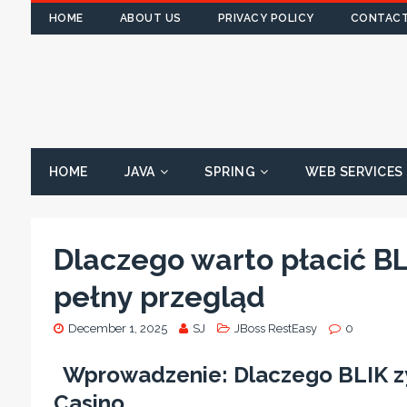
HOME
ABOUT US
PRIVACY POLICY
CONTACT
HOME
JAVA
SPRING
WEB SERVICES
Dlaczego warto płacić BL
pełny przegląd
December 1, 2025
SJ
JBoss RestEasy
0
Wprowadzenie: Dlaczego BLIK z
Casino