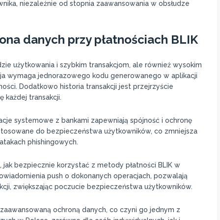
nika, niezależnie od stopnia zaawansowania w obsłudze
ona danych przy płatnościach BLIK
odzie użytkowania i szybkim transakcjom, ale również wysokim
ja wymaga jednorazowego kodu generowanego w aplikacji
ści. Dodatkowo historia transakcji jest przejrzyście
 każdej transakcji.
gracje systemowe z bankami zapewniają spójność i ochronę
dostosowane do bezpieczeństwa użytkowników, co zmniejsza
atakach phishingowych.
 jak bezpiecznie korzystać z metody płatności BLIK w
 powiadomienia push o dokonanych operacjach, pozwalają
cji, zwiększając poczucie bezpieczeństwa użytkowników.
z zaawansowaną ochroną danych, co czyni go jednym z