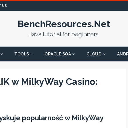
 US
BenchResources.Net
Java tutorial for beginners
TOOLS
ORACLE SOA
CLOUD
AND
IK w MilkyWay Casino:
yskuje popularność w MilkyWay