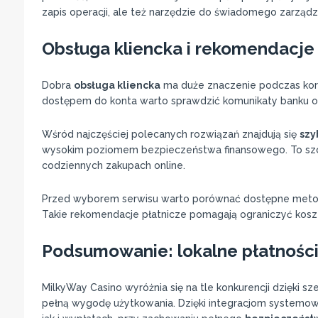
zapis operacji, ale też narzędzie do świadomego zarządza
Obsługa kliencka i rekomendacje
Dobra
obsługa kliencka
ma duże znaczenie podczas korz
dostępem do konta warto sprawdzić komunikaty banku ora
Wśród najczęściej polecanych rozwiązań znajdują się
szy
wysokim poziomem bezpieczeństwa finansowego. To szcze
codziennych zakupach online.
Przed wyborem serwisu warto porównać dostępne metody
Takie rekomendacje płatnicze pomagają ograniczyć koszty 
Podsumowanie: lokalne płatności
MilkyWay Casino wyróżnia się na tle konkurencji dzięki sz
pełną wygodę użytkowania. Dzięki integracjom system