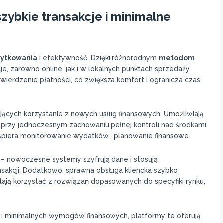
zybkie transakcje i minimalne
ytkowania
i efektywność. Dzięki różnorodnym
metodom
, zarówno online, jak i w lokalnych punktach sprzedaży.
erdzenie płatności, co zwiększa komfort i ogranicza czas
jących korzystanie z nowych usług finansowych. Umożliwiają
przy jednoczesnym zachowaniu pełnej kontroli nad środkami.
o wspiera monitorowanie wydatków i planowanie finansowe.
 – nowoczesne systemy szyfrują dane i stosują
nsakcji. Dodatkowo, sprawna obsługa kliencka szybko
lają korzystać z rozwiązań dopasowanych do specyfiki rynku,
ji i minimalnych wymogów finansowych, platformy te oferują