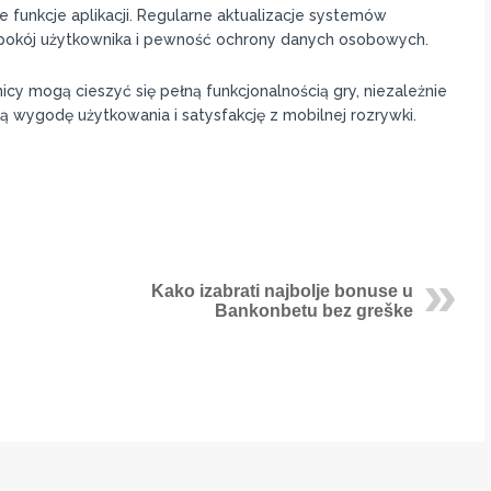
unkcje aplikacji. Regularne aktualizacje systemów
pokój użytkownika i pewność ochrony danych osobowych.
 mogą cieszyć się pełną funkcjonalnością gry, niezależnie
zą wygodę użytkowania i satysfakcję z mobilnej rozrywki.
Kako izabrati najbolje bonuse u
Bankonbetu bez greške