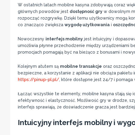
W ostatnich latach mobilne kasyna zdobywają coraz wię
głównych powodów jest
dostępność gry
w dowolnym miej
rozpocząć rozgrywkę. Dzięki temu użytkownicy mogą korz
co znacząco zwiększa
wygodę użytkowania
i
oszczędno
Nowoczesny
interfejs mobilny
jest intuicyjny i dopas
umożliwia płynne przechodzenie między urządzeniami b
promocjach pomagają być na bieżąco z bonusami i nowymi
Kolejnym atutem są
mobilne transakcje
oraz oszczędnoś
bezpieczne, a korzystanie z aplikacji nie obciąża pakie
https://pinup-pl.pl/
, które dostępne jest 24/7 i pomag
Łącząc wszystkie te elementy, mobilne kasyna stają się
efektywność i elastyczność. Możliwość gry w drodze, szy
interfejs sprawiają, że doświadczenie gracza jest bardzie
Intuicyjny interfejs mobilny i wy