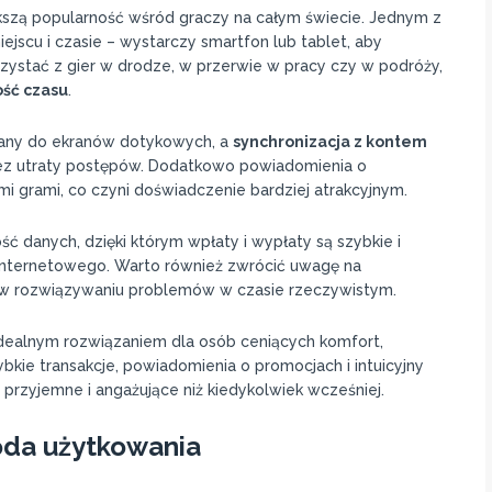
kszą popularność wśród graczy na całym świecie. Jednym z
scu i czasie – wystarczy smartfon lub tablet, aby
ystać z gier w drodze, w przerwie w pracy czy w podróży,
ść czasu
.
owany do ekranów dotykowych, a
synchronizacja z kontem
ez utraty postępów. Dodatkowo powiadomienia o
 grami, co czyni doświadczenie bardziej atrakcyjnym.
ć danych, dzięki którym wpłaty i wypłaty są szybkie i
tu internetowego. Warto również zwrócić uwagę na
a w rozwiązywaniu problemów w czasie rzeczywistym.
 idealnym rozwiązaniem dla osób ceniących komfort,
bkie transakcje, powiadomienia o promocjach i intuicyjny
j przyjemne i angażujące niż kiedykolwiek wcześniej.
goda użytkowania