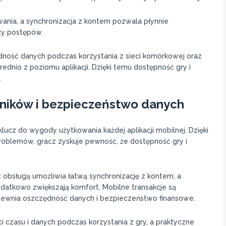
nia, a synchronizacja z kontem pozwala płynnie
zy postępów.
dność danych podczas korzystania z sieci komórkowej oraz
dnio z poziomu aplikacji. Dzięki temu dostępność gry i
.
wników i bezpieczeństwo danych
lucz do wygody użytkowania każdej aplikacji mobilnej. Dzięki
oblemów, gracz zyskuje pewność, że dostępność gry i
 z obsługą umożliwia łatwą synchronizację z kontem, a
datkowo zwiększają komfort. Mobilne transakcje są
ewnia oszczędność danych i bezpieczeństwo finansowe.
czasu i danych podczas korzystania z gry, a praktyczne