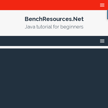
BenchResources.Net
Java tutorial for beginners