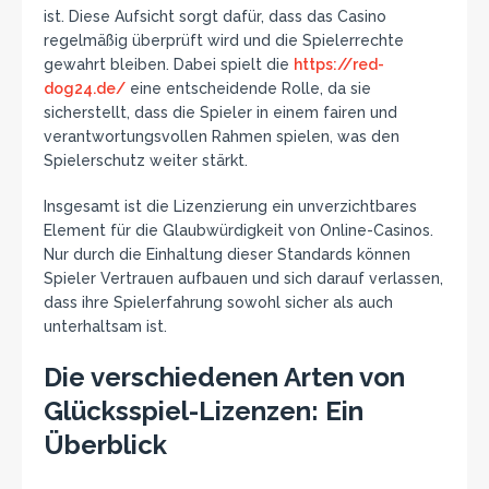
ist. Diese Aufsicht sorgt dafür, dass das Casino
regelmäßig überprüft wird und die Spielerrechte
gewahrt bleiben. Dabei spielt die
https://red-
dog24.de/
eine entscheidende Rolle, da sie
sicherstellt, dass die Spieler in einem fairen und
verantwortungsvollen Rahmen spielen, was den
Spielerschutz weiter stärkt.
Insgesamt ist die Lizenzierung ein unverzichtbares
Element für die Glaubwürdigkeit von Online-Casinos.
Nur durch die Einhaltung dieser Standards können
Spieler Vertrauen aufbauen und sich darauf verlassen,
dass ihre Spielerfahrung sowohl sicher als auch
unterhaltsam ist.
Die verschiedenen Arten von
Glücksspiel-Lizenzen: Ein
Überblick