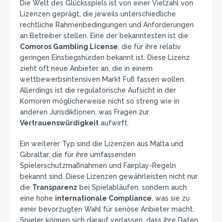
Die Welt des Glücksspiels ist von einer Vielzahl von
Lizenzen geprägt, die jeweils unterschiedliche
rechtliche Rahmenbedingungen und Anforderungen
an Betreiber stellen. Eine der bekanntesten ist die
Comoros Gambling License
, die für ihre relativ
geringen Einstiegshürden bekannt ist. Diese Lizenz
zieht oft neue Anbieter an, die in einem
wettbewerbsintensiven Markt Fuß fassen wollen.
Allerdings ist die regulatorische Aufsicht in der
Komoren möglicherweise nicht so streng wie in
anderen Jurisdiktionen, was Fragen zur
Vertrauenswürdigkeit
aufwirft.
Ein weiterer Typ sind die Lizenzen aus Malta und
Gibraltar, die für ihre umfassenden
Spielerschutzmaßnahmen und Fairplay-Regeln
bekannt sind. Diese Lizenzen gewährleisten nicht nur
die
Transparenz
bei Spielabläufen, sondern auch
eine hohe
internationale Compliance
, was sie zu
einer bevorzugten Wahl für seriöse Anbieter macht.
Spieler können sich darauf verlassen, dass ihre Daten