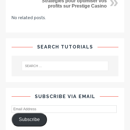
Stratégies pour optimiser vos
profits sur Prestige Casino
No related posts.
SEARCH TUTORIALS
SUBSCRIBE VIA EMAIL
Subscribe