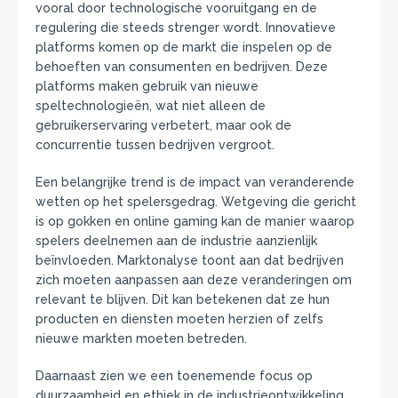
vooral door technologische vooruitgang en de
regulering die steeds strenger wordt. Innovatieve
platforms komen op de markt die inspelen op de
behoeften van consumenten en bedrijven. Deze
platforms maken gebruik van nieuwe
speltechnologieën, wat niet alleen de
gebruikerservaring verbetert, maar ook de
concurrentie tussen bedrijven vergroot.
Een belangrijke trend is de impact van veranderende
wetten op het spelersgedrag. Wetgeving die gericht
is op gokken en online gaming kan de manier waarop
spelers deelnemen aan de industrie aanzienlijk
beïnvloeden. Marktonalyse toont aan dat bedrijven
zich moeten aanpassen aan deze veranderingen om
relevant te blijven. Dit kan betekenen dat ze hun
producten en diensten moeten herzien of zelfs
nieuwe markten moeten betreden.
Daarnaast zien we een toenemende focus op
duurzaamheid en ethiek in de industrieontwikkeling.