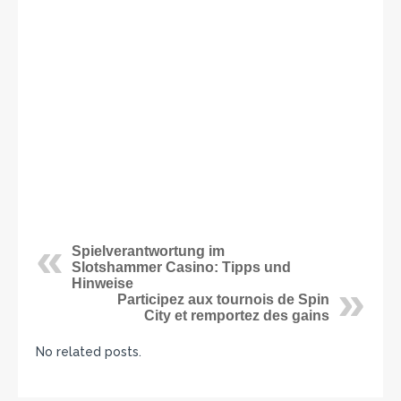
Spielverantwortung im
Slotshammer Casino: Tipps und
Hinweise
Participez aux tournois de Spin
City et remportez des gains
No related posts.