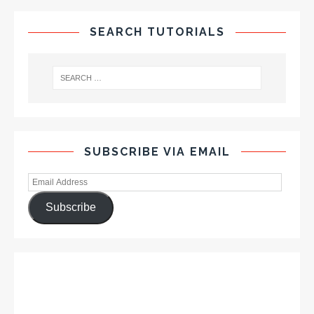
SEARCH TUTORIALS
SUBSCRIBE VIA EMAIL
Subscribe