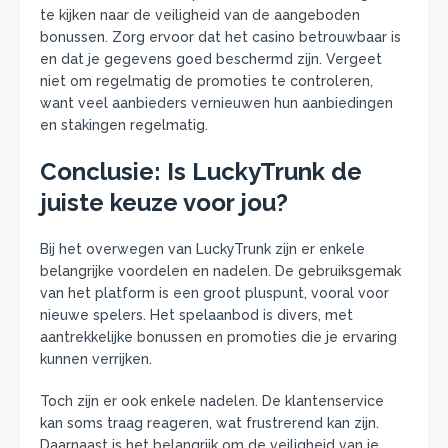
te kijken naar de veiligheid van de aangeboden
bonussen. Zorg ervoor dat het casino betrouwbaar is
en dat je gegevens goed beschermd zijn. Vergeet
niet om regelmatig de promoties te controleren,
want veel aanbieders vernieuwen hun aanbiedingen
en stakingen regelmatig.
Conclusie: Is LuckyTrunk de
juiste keuze voor jou?
Bij het overwegen van LuckyTrunk zijn er enkele
belangrijke voordelen en nadelen. De gebruiksgemak
van het platform is een groot pluspunt, vooral voor
nieuwe spelers. Het spelaanbod is divers, met
aantrekkelijke bonussen en promoties die je ervaring
kunnen verrijken.
Toch zijn er ook enkele nadelen. De klantenservice
kan soms traag reageren, wat frustrerend kan zijn.
Daarnaast is het belangrijk om de veiligheid van je