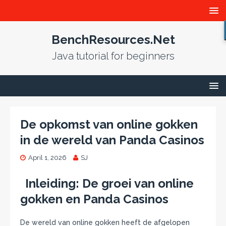
BenchResources.Net
Java tutorial for beginners
De opkomst van online gokken
in de wereld van Panda Casinos
April 1, 2026
SJ
Inleiding: De groei van online
gokken en Panda Casinos
De wereld van online gokken heeft de afgelopen