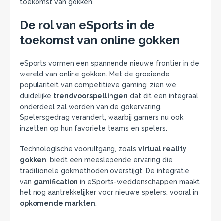
toekomst van gokken.
De rol van eSports in de
toekomst van online gokken
eSports vormen een spannende nieuwe frontier in de
wereld van online gokken. Met de groeiende
populariteit van competitieve gaming, zien we
duidelijke
trendvoorspellingen
dat dit een integraal
onderdeel zal worden van de gokervaring.
Spelersgedrag verandert, waarbij gamers nu ook
inzetten op hun favoriete teams en spelers.
Technologische vooruitgang, zoals
virtual reality
gokken
, biedt een meeslepende ervaring die
traditionele gokmethoden overstijgt. De integratie
van
gamification
in eSports-weddenschappen maakt
het nog aantrekkelijker voor nieuwe spelers, vooral in
opkomende markten
.