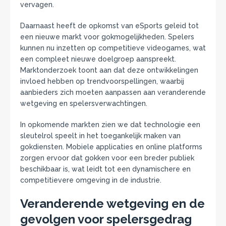
vervagen.
Daarnaast heeft de opkomst van eSports geleid tot
een nieuwe markt voor gokmogelijkheden. Spelers
kunnen nu inzetten op competitieve videogames, wat
een compleet nieuwe doelgroep aanspreekt.
Marktonderzoek toont aan dat deze ontwikkelingen
invloed hebben op trendvoorspellingen, waarbij
aanbieders zich moeten aanpassen aan veranderende
wetgeving en spelersverwachtingen.
In opkomende markten zien we dat technologie een
sleutelrol speelt in het toegankelijk maken van
gokdiensten. Mobiele applicaties en online platforms
zorgen ervoor dat gokken voor een breder publiek
beschikbaar is, wat leidt tot een dynamischere en
competitievere omgeving in de industrie.
Veranderende wetgeving en de
gevolgen voor spelersgedrag