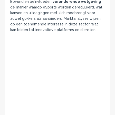
Bovendien beïnvloeden
veranderende wetgeving
de manier waarop eSports worden gereguleerd, wat
kansen en uitdagingen met zich meebrengt voor
zowel gokkers als aanbieders. Marktanalyses wijzen
op een toenemende interesse in deze sector, wat
kan leiden tot innovatieve platforms en diensten.