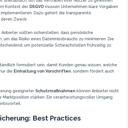
er unerlässlich, um das Vertrauen ihrer Nutzer zu gewinnen
im Kontext der
DSGVO
müssen Unternehmen klare Vorgaben
implementieren. Dazu gehört die transparente
 deren Zweck.
. Anbieter sollten sicherstellen, dass persönliche
, um das Risiko eines Datenmissbrauchs zu minimieren. Die
ntscheidend, um potenzielle Schwachstellen frühzeitig zu
tändlich formuliert sein, damit Kunden genau wissen, welche
 nur die
Einhaltung von Vorschriften
, sondern fördert auch
ierung geeigneter
Schutzmaßnahmen
können Anbieter nicht
re Marktposition stärken. Ein verantwortungsvoller Umgang
rbsvorteil.
cherung: Best Practices