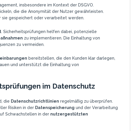
agement, insbesondere im Kontext der DSGVO.
ckeln, die die Anonymität der Nutzer gewährleisten.
 sie gespeichert oder verarbeitet werden.
t
. Sicherheitsprüfungen helfen dabei, potenzielle
maßnahmen
zu implementieren. Die Einhaltung von
sequenzen zu vermeiden.
reinbarungen
bereitstellen, die den Kunden klar darlegen,
auen und unterstützt die Einhaltung von
tsprüfungen im Datenschutz
d, die
Datenschutzrichtlinien
regelmäßig zu überprüfen.
ler Risiken in der
Datenspeicherung
und der Verarbeitung
auf Schwachstellen in der
nutzergestützten