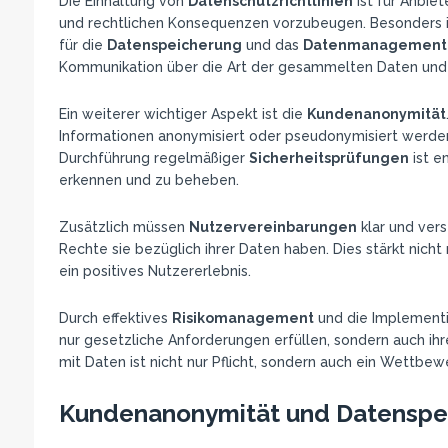
Die Einhaltung von
Datenschutzrichtlinien
ist für Anbiet
und rechtlichen Konsequenzen vorzubeugen. Besonders 
für die
Datenspeicherung
und das
Datenmanagement
Kommunikation über die Art der gesammelten Daten und
Ein weiterer wichtiger Aspekt ist die
Kundenanonymität
Informationen anonymisiert oder pseudonymisiert werden
Durchführung regelmäßiger
Sicherheitsprüfungen
ist e
erkennen und zu beheben.
Zusätzlich müssen
Nutzervereinbarungen
klar und vers
Rechte sie bezüglich ihrer Daten haben. Dies stärkt nicht
ein positives Nutzererlebnis.
Durch effektives
Risikomanagement
und die Implement
nur gesetzliche Anforderungen erfüllen, sondern auch ih
mit Daten ist nicht nur Pflicht, sondern auch ein Wettbewe
Kundenanonymität und Datenspei