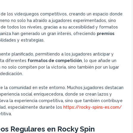
 de los videojuegos competitivos, creando un espacio donde
ómeno no solo ha atraído a jugadores experimentados, sino
de todos los niveles, gracias a su accesibilidad y formatos
aniza han generado un gran interés, ofreciendo
premios
lidades y estrategias.
te planificado, permitiendo a los jugadores anticipar y
ta diferentes
formatos de competición
, lo que añade un
 no solo compiten por la victoria, sino también por un lugar
 dedicación.
 de la comunidad en este entorno. Muchos jugadores destacan
periencia social enriquecedora, donde se crean lazos y
eleva la experiencia competitiva, sino que también contribuye
dad, especialmente durante los
https://rocky-spins-es.com/
itiva.
os Regulares en Rocky Spin