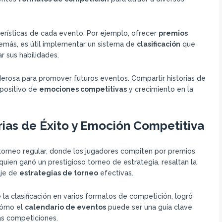
erísticas de cada evento. Por ejemplo, ofrecer
premios
demás, es útil implementar un sistema de
clasificación
que
r sus habilidades.
erosa para promover futuros eventos. Compartir historias de
 positivo de
emociones competitivas
y crecimiento en la
ias de Éxito y Emoción Competitiva
orneo regular, donde los jugadores compiten por premios
 quien ganó un prestigioso torneo de estrategia, resaltan la
aje de
estrategias de torneo
efectivas.
 la clasificación en varios formatos de competición, logró
 cómo el
calendario de eventos
puede ser una guía clave
as competiciones.