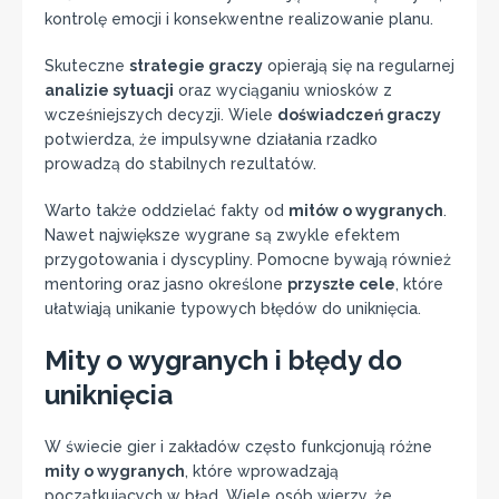
kontrolę emocji i konsekwentne realizowanie planu.
Skuteczne
strategie graczy
opierają się na regularnej
analizie sytuacji
oraz wyciąganiu wniosków z
wcześniejszych decyzji. Wiele
doświadczeń graczy
potwierdza, że impulsywne działania rzadko
prowadzą do stabilnych rezultatów.
Warto także oddzielać fakty od
mitów o wygranych
.
Nawet największe wygrane są zwykle efektem
przygotowania i dyscypliny. Pomocne bywają również
mentoring oraz jasno określone
przyszłe cele
, które
ułatwiają unikanie typowych błędów do uniknięcia.
Mity o wygranych i błędy do
uniknięcia
W świecie gier i zakładów często funkcjonują różne
mity o wygranych
, które wprowadzają
początkujących w błąd. Wiele osób wierzy, że