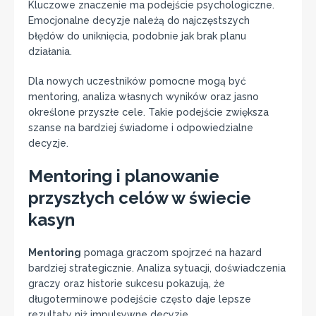
Kluczowe znaczenie ma podejście psychologiczne.
Emocjonalne decyzje należą do najczęstszych
błędów do uniknięcia, podobnie jak brak planu
działania.
Dla nowych uczestników pomocne mogą być
mentoring, analiza własnych wyników oraz jasno
określone przyszłe cele. Takie podejście zwiększa
szanse na bardziej świadome i odpowiedzialne
decyzje.
Mentoring i planowanie
przyszłych celów w świecie
kasyn
Mentoring
pomaga graczom spojrzeć na hazard
bardziej strategicznie. Analiza sytuacji, doświadczenia
graczy oraz historie sukcesu pokazują, że
długoterminowe podejście często daje lepsze
rezultaty niż impulsywne decyzje.