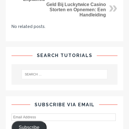
Geld Bij Luckytwice Casino
Storten en Opnemen: Een
Handleiding
No related posts.
SEARCH TUTORIALS
SUBSCRIBE VIA EMAIL
Subscribe