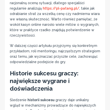
racjonalną ocenę sytuacji, dlatego specjaliści
regularnie analizują
https://pl-patang.pl/
, takie jak
odrabianie strat za wszelką cenę czy nadmierna wiara
we własną skuteczność. Warto również pamiętać, że
wokół kasyn online narosło wiele mitów o wygranych,
które w praktyce rzadko znajdują potwierdzenie w
rzeczywistości.
W dalszej części artykułu przyjrzymy się konkretnym
przykładom, roli mentoringu, najczęstszym strategiom
oraz temu, jak wyznaczać przyszłe cele, zachowując
odpowiedzialne podejście do gry.
Historie sukcesu graczy:
największe wygrane i
doświadczenia
Śledzenie
historii sukcesu
graczy daje unikalny
wgląd w mechanizmy prowadzące do największych