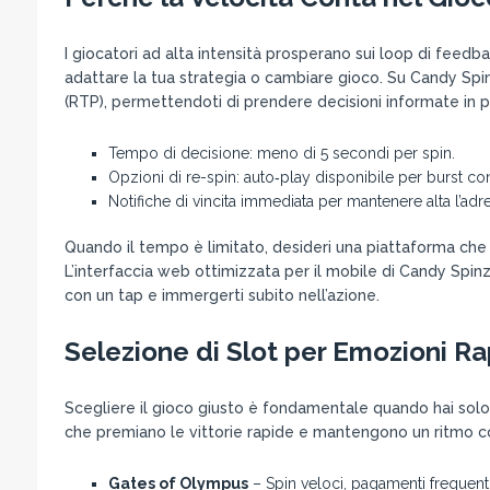
I giocatori ad alta intensità prosperano sui loop di feedba
adattare la tua strategia o cambiare gioco. Su Candy Spin
(RTP), permettendoti di prendere decisioni informate in p
Tempo di decisione: meno di 5 secondi per spin.
Opzioni di re-spin: auto‑play disponibile per burst con
Notifiche di vincita immediata per mantenere alta l’adre
Quando il tempo è limitato, desideri una piattaforma che off
L’interfaccia web ottimizzata per il mobile di Candy Spi
con un tap e immergerti subito nell’azione.
Selezione di Slot per Emozioni R
Scegliere il gioco giusto è fondamentale quando hai solo 
che premiano le vittorie rapide e mantengono un ritmo c
Gates of Olympus
– Spin veloci, pagamenti frequen