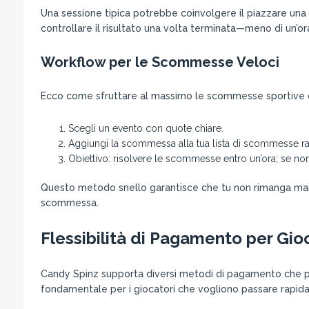
Una sessione tipica potrebbe coinvolgere il piazzare una
controllare il risultato una volta terminata—meno di un’ora d
Workflow per le Scommesse Veloci
Ecco come sfruttare al massimo le scommesse sportive du
Scegli un evento con quote chiare.
Aggiungi la scommessa alla tua lista di scommesse ra
Obiettivo: risolvere le scommesse entro un’ora; se non 
Questo metodo snello garantisce che tu non rimanga mai in
scommessa.
Flessibilità di Pagamento per Gio
Candy Spinz supporta diversi metodi di pagamento che pe
fondamentale per i giocatori che vogliono passare rapid