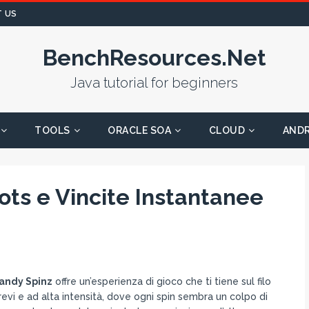
 US
BenchResources.Net
Java tutorial for beginners
TOOLS
ORACLE SOA
CLOUD
AND
ots e Vincite Instantanee
andy Spinz
offre un’esperienza di gioco che ti tiene sul filo
revi e ad alta intensità, dove ogni spin sembra un colpo di