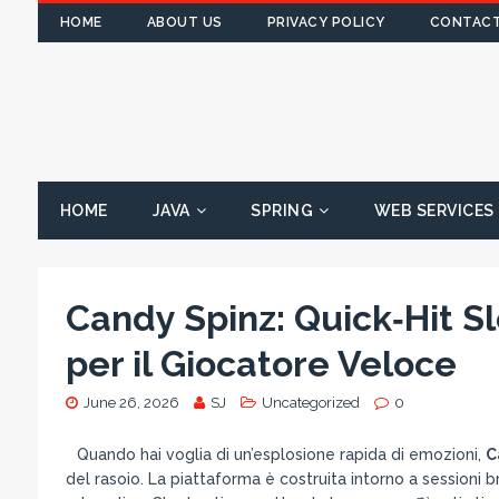
HOME
ABOUT US
PRIVACY POLICY
CONTACT
HOME
JAVA
SPRING
WEB SERVICES
Candy Spinz: Quick‑Hit Sl
per il Giocatore Veloce
June 26, 2026
SJ
Uncategorized
0
Quando hai voglia di un’esplosione rapida di emozioni,
C
del rasoio. La piattaforma è costruita intorno a sessioni b