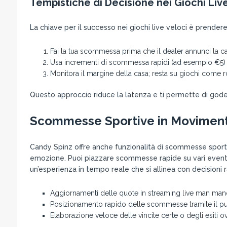
Tempistiche di Decisione nei Giochi Liv
La chiave per il successo nei giochi live veloci è prendere
Fai la tua scommessa prima che il dealer annunci la ca
Usa incrementi di scommessa rapidi (ad esempio €5) 
Monitora il margine della casa; resta su giochi come r
Questo approccio riduce la latenza e ti permette di godert
Scommesse Sportive in Movimen
Candy Spinz offre anche funzionalità di scommesse sporti
emozione. Puoi piazzare scommesse rapide su vari eventi
un’esperienza in tempo reale che si allinea con decisioni r
Aggiornamenti delle quote in streaming live man mano
Posizionamento rapido delle scommesse tramite il pul
Elaborazione veloce delle vincite certe o degli esiti o