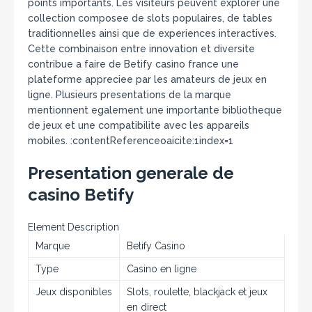
points importants. Les visiteurs peuvent explorer une
collection composee de slots populaires, de tables
traditionnelles ainsi que de experiences interactives.
Cette combinaison entre innovation et diversite
contribue a faire de Betify casino france une
plateforme appreciee par les amateurs de jeux en
ligne. Plusieurs presentations de la marque
mentionnent egalement une importante bibliotheque
de jeux et une compatibilite avec les appareils
mobiles. :contentReferenceoaicite:1index=1
Presentation generale de
casino Betify
Element Description
Marque
Betify Casino
Type
Casino en ligne
Jeux disponibles
Slots, roulette, blackjack et jeux
en direct