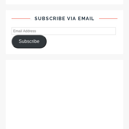
SUBSCRIBE VIA EMAIL
Subscribe