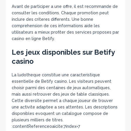
Avant de participer a une offre, il est recommande de
consulter les conditions. Chaque promotion peut
inclure des criteres differents. Une bonne
comprehension de ces informations aide les
utilisateurs a mieux profiter des services proposes par
casino en ligne Betify.
Les jeux disponibles sur Betify
casino
La ludotheque constitue une caracteristique
essentielle de Betify casino. Les visiteurs peuvent
choisir parmi des centaines de jeux automatiques,
mais aussi retrouver des jeux de table classiques.
Cette diversite permet a chaque joueur de trouver
une activite adaptee a ses attentes. Les descriptions
disponibles evoquent un catalogue compose de
plusieurs milliers de titres.
:contentReferenceoaicite:7index=7