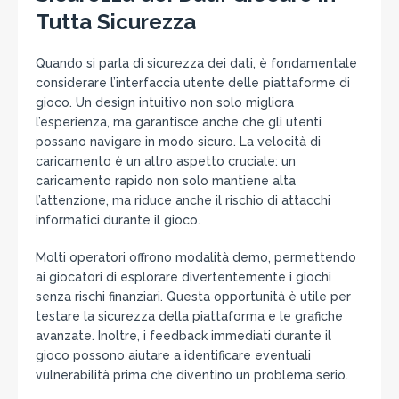
Tutta Sicurezza
Quando si parla di sicurezza dei dati, è fondamentale
considerare l’interfaccia utente delle piattaforme di
gioco. Un design intuitivo non solo migliora
l’esperienza, ma garantisce anche che gli utenti
possano navigare in modo sicuro. La velocità di
caricamento è un altro aspetto cruciale: un
caricamento rapido non solo mantiene alta
l’attenzione, ma riduce anche il rischio di attacchi
informatici durante il gioco.
Molti operatori offrono modalità demo, permettendo
ai giocatori di esplorare divertentemente i giochi
senza rischi finanziari. Questa opportunità è utile per
testare la sicurezza della piattaforma e le grafiche
avanzate. Inoltre, i feedback immediati durante il
gioco possono aiutare a identificare eventuali
vulnerabilità prima che diventino un problema serio.