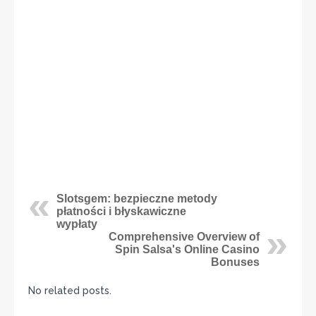
Slotsgem: bezpieczne metody
płatności i błyskawiczne
wypłaty
Comprehensive Overview of
Spin Salsa's Online Casino
Bonuses
No related posts.