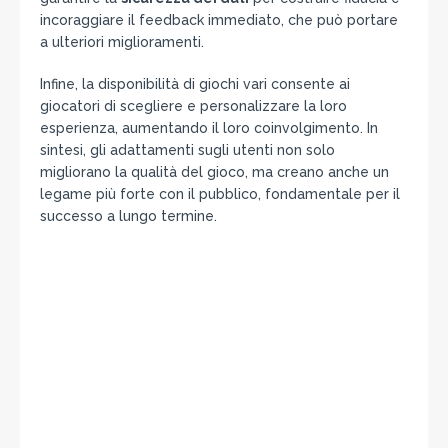
incoraggiare il feedback immediato, che può portare
a ulteriori miglioramenti.
Infine, la disponibilità di giochi vari consente ai
giocatori di scegliere e personalizzare la loro
esperienza, aumentando il loro coinvolgimento. In
sintesi, gli adattamenti sugli utenti non solo
migliorano la qualità del gioco, ma creano anche un
legame più forte con il pubblico, fondamentale per il
successo a lungo termine.