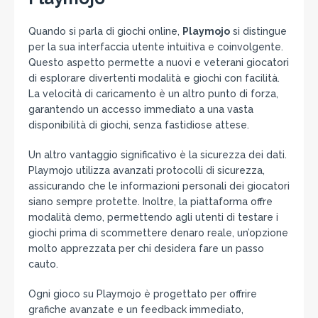
Quando si parla di giochi online,
Playmojo
si distingue
per la sua interfaccia utente intuitiva e coinvolgente.
Questo aspetto permette a nuovi e veterani giocatori
di esplorare divertenti modalità e giochi con facilità.
La velocità di caricamento è un altro punto di forza,
garantendo un accesso immediato a una vasta
disponibilità di giochi, senza fastidiose attese.
Un altro vantaggio significativo è la sicurezza dei dati.
Playmojo utilizza avanzati protocolli di sicurezza,
assicurando che le informazioni personali dei giocatori
siano sempre protette. Inoltre, la piattaforma offre
modalità demo, permettendo agli utenti di testare i
giochi prima di scommettere denaro reale, un’opzione
molto apprezzata per chi desidera fare un passo
cauto.
Ogni gioco su Playmojo è progettato per offrire
grafiche avanzate e un feedback immediato,