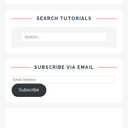
SEARCH TUTORIALS
SUBSCRIBE VIA EMAIL
Subscribe