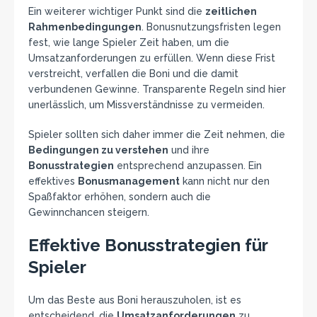
Ein weiterer wichtiger Punkt sind die
zeitlichen
Rahmenbedingungen
. Bonusnutzungsfristen legen
fest, wie lange Spieler Zeit haben, um die
Umsatzanforderungen zu erfüllen. Wenn diese Frist
verstreicht, verfallen die Boni und die damit
verbundenen Gewinne. Transparente Regeln sind hier
unerlässlich, um Missverständnisse zu vermeiden.
Spieler sollten sich daher immer die Zeit nehmen, die
Bedingungen zu verstehen
und ihre
Bonusstrategien
entsprechend anzupassen. Ein
effektives
Bonusmanagement
kann nicht nur den
Spaßfaktor erhöhen, sondern auch die
Gewinnchancen steigern.
Effektive Bonusstrategien für
Spieler
Um das Beste aus Boni herauszuholen, ist es
entscheidend, die
Umsatzanforderungen
zu