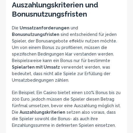
Auszahlungskriterien und
Bonusnutzungsfristen
Die
Umsatzanforderungen
und
Bonusnutzungsfristen
sind entscheidend für jeden
Spieler, der Bonusangebote effektiv nutzen möchte.
Um von einem Bonus zu profitieren, müssen die
spezifischen Bedingungen klar verstanden werden.
Beispielsweise kann ein Bonus nur für bestimmte
Spielarten mit Umsatz
verwendet werden, was
bedeutet, dass nicht alle Spiele zur Erfüllung der
Umsatzbedingungen zählen.
Ein Beispiel: Ein Casino bietet einen 100% Bonus bis zu
200 Euro, jedoch müssen die Spieler diesen Betrag
fünfmal umsetzen, bevor eine Auszahlung möglich ist.
Die
Auszahlungskriterien
setzen also voraus, dass
die Spieler sowohl die Bonus- als auch ihre
Einzahlungssumme in definierten Spielen einsetzen.