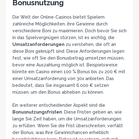
Bonusnutzung
Die Welt der Online-Casinos bietet Spielern
zahlreiche Möglichkeiten, ihre Gewinne durch
verschiedene Boni zu maximieren. Doch bevor Sie sich
in das Spielvergnügen stürzen, ist es wichtig, die
Umsatzanforderungen
zu verstehen, die oft an
diese Boni geknüpft sind. Diese Anforderungen legen
fest, wie oft Sie den Bonusbetrag umsetzen müssen,
bevor eine Auszahlung möglich ist. Beispielsweise
könnte ein Casino einen 100 % Bonus bis zu 200 € mit
einer Umsatzanforderung von 30x anbieten. Das
bedeutet, dass Sie insgesamt 6.000 € setzen
müssen, um den Bonus abheben zu können.
Ein weiterer entscheidender Aspekt sind die
Bonusnutzungsfristen
. Diese Fristen geben an, wie
lange Sie Zeit haben, um die Umsatzanforderungen
zu erfüllen. Wenn Sie die Frist überschreiten, verfällt
der Bonus, was Ihre Gewinnchancen erheblich