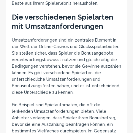
Beste aus Ihrem Spielerlebnis herausholen.
Die verschiedenen Spielarten
mit Umsatzanforderungen
Umsatzanforderungen sind ein zentrales Element in
der Welt der Online-Casinos und Glücksspielanbieter.
Sie stellen sicher, dass Spieler die Bonusangebote
verantwortungsbewusst nutzen und gleichzeitig die
Bedingungen verstehen, bevor sie Gewinne auszahlen
können. Es gibt verschiedene Spielarten, die
unterschiedliche Umsatzanforderungen und
Bonusnutzungsfristen haben, und es ist entscheidend,
diese Unterschiede zu kennen.
Ein Beispiel sind Spielautomaten, die oft die
lenkenden Umsatzanforderungen bieten. Viele
Anbieter verlangen, dass Spieler ihren Bonusbetrag,
bevor sie eine Auszahlung beantragen können, ein
bestimmtes Vielfaches durchspielen. Im Gegensatz