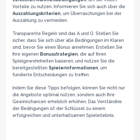
Vorteile zu nutzen. Informieren Sie sich auch über die
Auszahlungskriterien
, um Überraschungen bei der
Auszahlung zu vermeiden.
Transparente Regeln sind das A und O. Stellen Sie
sicher, dass Sie sich über alle Bedingungen im Klaren
sind, bevor Sie einen Bonus annehmen. Erstellen Sie
Ihre eigenen
Bonusstrategien
, die auf Ihren
Spielgewohnheiten basieren, und nutzen Sie die
bereitgestellten
Spielerinformationen
, um
fundierte Entscheidungen zu treffen.
Indem Sie diese Tipps befolgen, können Sie nicht nur
die Angebote optimal nutzen, sondern auch Ihre
Gewinnchancen erheblich erhöhen. Das Verständnis
der Bedingungen ist der Schlüssel zu einem
erfolgreichen und unterhaltsamen Spielerlebnis.