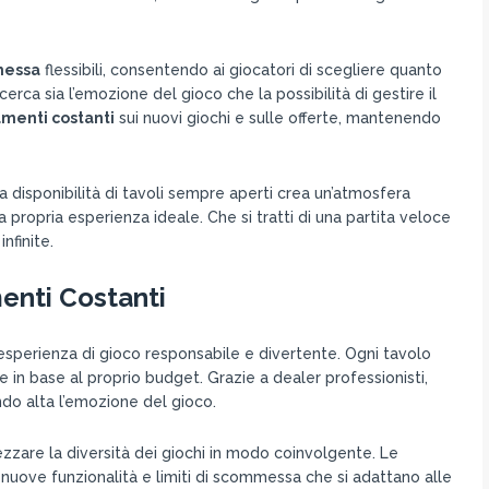
messa
flessibili, consentendo ai giocatori di scegliere quanto
rca sia l’emozione del gioco che la possibilità di gestire il
menti costanti
sui nuovi giochi e sulle offerte, mantenendo
la disponibilità di tavoli sempre aperti crea un’atmosfera
propria esperienza ideale. Che si tratti di una partita veloce
nfinite.
enti Costanti
esperienza di gioco responsabile e divertente. Ogni tavolo
e in base al proprio budget. Grazie a dealer professionisti,
ndo alta l’emozione del gioco.
ezzare la diversità dei giochi in modo coinvolgente. Le
nuove funzionalità e limiti di scommessa che si adattano alle