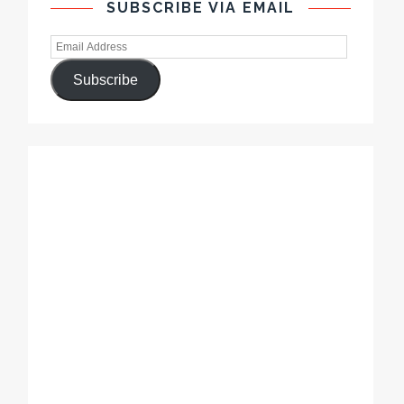
SUBSCRIBE VIA EMAIL
Subscribe