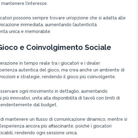
 mantenere l’interesse.
 giocatori possono sempre trovare un’opzione che si adatta alle
nicazione immediata, aumentando l’autenticità
venta unica e memorabile.
 Gioco e Coinvolgimento Sociale
erazione in tempo reale tra i giocatori e i dealer
esperienza autentica del gioco, ma crea anche un ambiente di
mozioni e strategie, rendendo il gioco più coinvolgente.
no osservare ogni movimento in dettaglio, aumentando
i più innovativi, unita alla disponibilità di tavoli con limiti di
dipendentemente dal budget.
o di mantenere un flusso di comunicazione dinamico, mentre si
esperienza ancora più affascinante, poiché i giocatori
abili, rendendo ogni sessione unica.