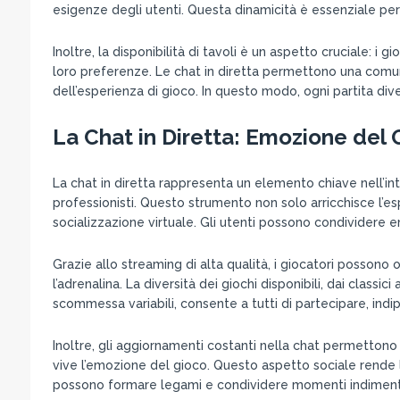
esigenze degli utenti. Questa dinamicità è essenziale per
Inoltre, la disponibilità di tavoli è un aspetto cruciale: i
loro preferenze. Le chat in diretta permettono una comu
dell’esperienza di gioco. In questo modo, ogni partita di
La Chat in Diretta: Emozione del
La chat in diretta rappresenta un elemento chiave nell’int
professionisti. Questo strumento non solo arricchisce l’
socializzazione virtuale. Gli utenti possono condividere e
Grazie allo streaming di alta qualità, i giocatori posso
l’adrenalina. La diversità dei giochi disponibili, dai classici a
scommessa variabili, consente a tutti di partecipare, in
Inoltre, gli aggiornamenti costanti nella chat permetton
vive l’emozione del gioco. Questo aspetto sociale rende l’
possono formare legami e condividere momenti indimentic