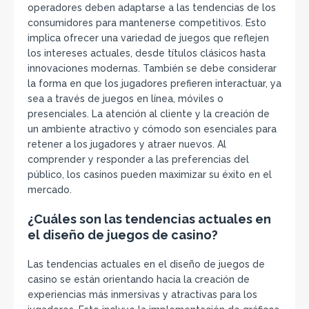
operadores deben adaptarse a las tendencias de los
consumidores para mantenerse competitivos. Esto
implica ofrecer una variedad de juegos que reflejen
los intereses actuales, desde títulos clásicos hasta
innovaciones modernas. También se debe considerar
la forma en que los jugadores prefieren interactuar, ya
sea a través de juegos en línea, móviles o
presenciales. La atención al cliente y la creación de
un ambiente atractivo y cómodo son esenciales para
retener a los jugadores y atraer nuevos. Al
comprender y responder a las preferencias del
público, los casinos pueden maximizar su éxito en el
mercado.
¿Cuáles son las tendencias actuales en
el diseño de juegos de casino?
Las tendencias actuales en el diseño de juegos de
casino se están orientando hacia la creación de
experiencias más inmersivas y atractivas para los