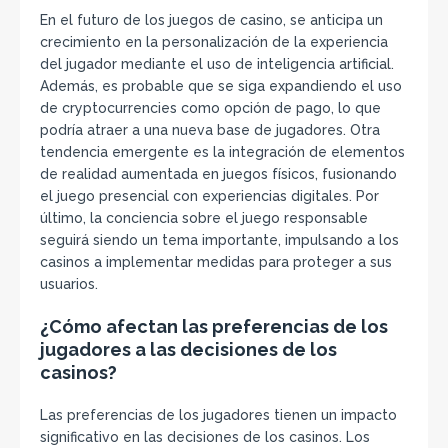
En el futuro de los juegos de casino, se anticipa un
crecimiento en la personalización de la experiencia
del jugador mediante el uso de inteligencia artificial.
Además, es probable que se siga expandiendo el uso
de cryptocurrencies como opción de pago, lo que
podría atraer a una nueva base de jugadores. Otra
tendencia emergente es la integración de elementos
de realidad aumentada en juegos físicos, fusionando
el juego presencial con experiencias digitales. Por
último, la conciencia sobre el juego responsable
seguirá siendo un tema importante, impulsando a los
casinos a implementar medidas para proteger a sus
usuarios.
¿Cómo afectan las preferencias de los
jugadores a las decisiones de los
casinos?
Las preferencias de los jugadores tienen un impacto
significativo en las decisiones de los casinos. Los