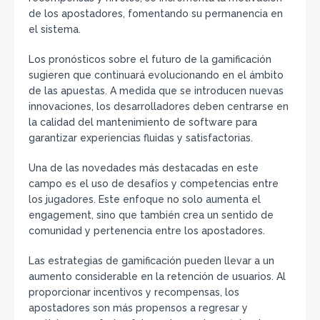
de los apostadores, fomentando su permanencia en
el sistema.
Los pronósticos sobre el futuro de la gamificación
sugieren que continuará evolucionando en el ámbito
de las apuestas. A medida que se introducen nuevas
innovaciones, los desarrolladores deben centrarse en
la calidad del mantenimiento de software para
garantizar experiencias fluidas y satisfactorias.
Una de las novedades más destacadas en este
campo es el uso de desafíos y competencias entre
los jugadores. Este enfoque no solo aumenta el
engagement, sino que también crea un sentido de
comunidad y pertenencia entre los apostadores.
Las estrategias de gamificación pueden llevar a un
aumento considerable en la retención de usuarios. Al
proporcionar incentivos y recompensas, los
apostadores son más propensos a regresar y