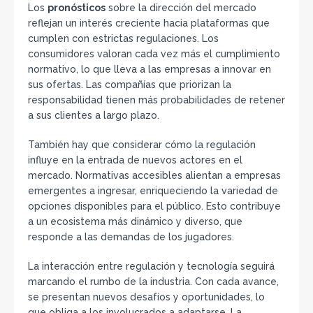
Los
pronósticos
sobre la dirección del mercado
reflejan un interés creciente hacia plataformas que
cumplen con estrictas regulaciones. Los
consumidores valoran cada vez más el cumplimiento
normativo, lo que lleva a las empresas a innovar en
sus ofertas. Las compañías que priorizan la
responsabilidad tienen más probabilidades de retener
a sus clientes a largo plazo.
También hay que considerar cómo la regulación
influye en la entrada de nuevos actores en el
mercado. Normativas accesibles alientan a empresas
emergentes a ingresar, enriqueciendo la variedad de
opciones disponibles para el público. Esto contribuye
a un ecosistema más dinámico y diverso, que
responde a las demandas de los jugadores.
La interacción entre regulación y tecnología seguirá
marcando el rumbo de la industria. Con cada avance,
se presentan nuevos desafíos y oportunidades, lo
que obliga a los involucrados a adaptarse. La