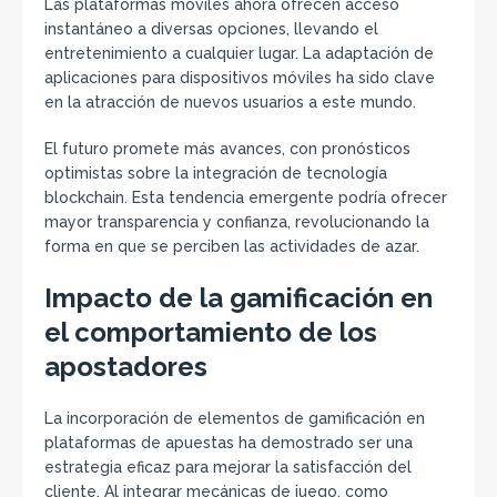
Las plataformas móviles ahora ofrecen acceso
instantáneo a diversas opciones, llevando el
entretenimiento a cualquier lugar. La adaptación de
aplicaciones para dispositivos móviles ha sido clave
en la atracción de nuevos usuarios a este mundo.
El futuro promete más avances, con pronósticos
optimistas sobre la integración de tecnología
blockchain. Esta tendencia emergente podría ofrecer
mayor transparencia y confianza, revolucionando la
forma en que se perciben las actividades de azar.
Impacto de la gamificación en
el comportamiento de los
apostadores
La incorporación de elementos de gamificación en
plataformas de apuestas ha demostrado ser una
estrategia eficaz para mejorar la satisfacción del
cliente. Al integrar mecánicas de juego, como