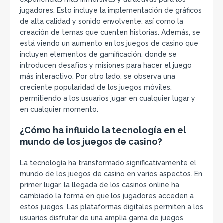
jugadores. Esto incluye la implementación de gráficos
de alta calidad y sonido envolvente, así como la
creación de temas que cuenten historias. Además, se
está viendo un aumento en los juegos de casino que
incluyen elementos de gamificación, donde se
introducen desafíos y misiones para hacer el juego
más interactivo. Por otro lado, se observa una
creciente popularidad de los juegos móviles,
permitiendo a los usuarios jugar en cualquier lugar y
en cualquier momento.
¿Cómo ha influido la tecnología en el
mundo de los juegos de casino?
La tecnología ha transformado significativamente el
mundo de los juegos de casino en varios aspectos. En
primer lugar, la llegada de los casinos online ha
cambiado la forma en que los jugadores acceden a
estos juegos. Las plataformas digitales permiten a los
usuarios disfrutar de una amplia gama de juegos