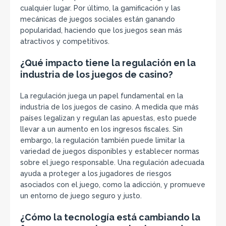
cualquier lugar. Por último, la gamificación y las
mecánicas de juegos sociales están ganando
popularidad, haciendo que los juegos sean más
atractivos y competitivos.
¿Qué impacto tiene la regulación en la
industria de los juegos de casino?
La regulación juega un papel fundamental en la
industria de los juegos de casino. A medida que más
países legalizan y regulan las apuestas, esto puede
llevar a un aumento en los ingresos fiscales. Sin
embargo, la regulación también puede limitar la
variedad de juegos disponibles y establecer normas
sobre el juego responsable. Una regulación adecuada
ayuda a proteger a los jugadores de riesgos
asociados con el juego, como la adicción, y promueve
un entorno de juego seguro y justo.
¿Cómo la tecnología está cambiando la