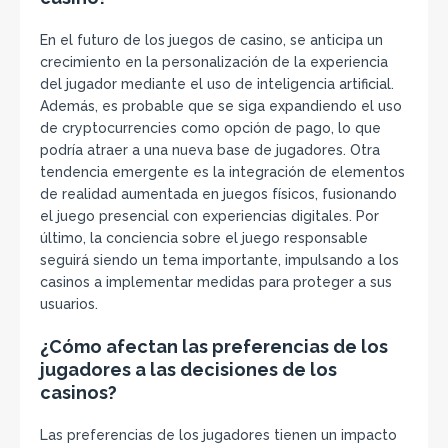
En el futuro de los juegos de casino, se anticipa un
crecimiento en la personalización de la experiencia
del jugador mediante el uso de inteligencia artificial.
Además, es probable que se siga expandiendo el uso
de cryptocurrencies como opción de pago, lo que
podría atraer a una nueva base de jugadores. Otra
tendencia emergente es la integración de elementos
de realidad aumentada en juegos físicos, fusionando
el juego presencial con experiencias digitales. Por
último, la conciencia sobre el juego responsable
seguirá siendo un tema importante, impulsando a los
casinos a implementar medidas para proteger a sus
usuarios.
¿Cómo afectan las preferencias de los
jugadores a las decisiones de los
casinos?
Las preferencias de los jugadores tienen un impacto