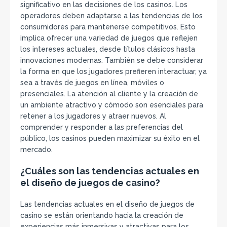
significativo en las decisiones de los casinos. Los
operadores deben adaptarse a las tendencias de los
consumidores para mantenerse competitivos. Esto
implica ofrecer una variedad de juegos que reflejen
los intereses actuales, desde títulos clásicos hasta
innovaciones modernas. También se debe considerar
la forma en que los jugadores prefieren interactuar, ya
sea a través de juegos en línea, móviles o
presenciales. La atención al cliente y la creación de
un ambiente atractivo y cómodo son esenciales para
retener a los jugadores y atraer nuevos. Al
comprender y responder a las preferencias del
público, los casinos pueden maximizar su éxito en el
mercado.
¿Cuáles son las tendencias actuales en
el diseño de juegos de casino?
Las tendencias actuales en el diseño de juegos de
casino se están orientando hacia la creación de
experiencias más inmersivas y atractivas para los