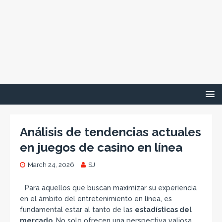
Análisis de tendencias actuales
en juegos de casino en línea
March 24, 2026
SJ
Para aquellos que buscan maximizar su experiencia
en el ámbito del entretenimiento en línea, es
fundamental estar al tanto de las
estadísticas del
mercado
. No solo ofrecen una perspectiva valiosa