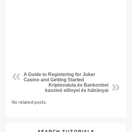
A Guide to Registering for Joker
Casino and Getting Started
Kriptovaluta és Bankonbet
kaszinó előnyei és hátrányai
No related posts.
SEARCH TUTORIALS