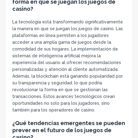
forma en que se juegan los juegos de
casino?
La tecnología está transformando significativamente
la manera en que se juegan los juegos de casino. Las
plataformas en línea permiten a los jugadores
acceder a una amplia gama de juegos desde la
comodidad de sus hogares. La implementación de
sistemas de inteligencia artificial mejora la
experiencia del usuario al ofrecer recomendaciones
personalizadas y atención al cliente automatizada.
Además, la blockchain está ganando popularidad por
su transparencia y seguridad, lo que podría
revolucionar la forma en que se gestionan las
transacciones. Estos avances tecnológicos crean
oportunidades no solo para los jugadores, sino
también para los operadores de casino.
¿Qué tendencias emergentes se pueden
prever en el futuro de los juegos de
casino?