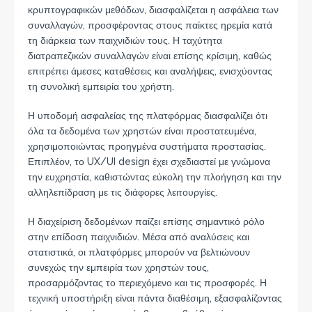
κρυπτογραφικών μεθόδων, διασφαλίζεται η ασφάλεια των
συναλλαγών, προσφέροντας στους παίκτες ηρεμία κατά
τη διάρκεια των παιχνιδιών τους. Η ταχύτητα
διατραπεζικών συναλλαγών είναι επίσης κρίσιμη, καθώς
επιτρέπει άμεσες καταθέσεις και αναλήψεις, ενισχύοντας
τη συνολική εμπειρία του χρήστη.
Η υποδομή ασφαλείας της πλατφόρμας διασφαλίζει ότι
όλα τα δεδομένα των χρηστών είναι προστατευμένα,
χρησιμοποιώντας προηγμένα συστήματα προστασίας.
Επιπλέον, το UX/UI design έχει σχεδιαστεί με γνώμονα
την ευχρηστία, καθιστώντας εύκολη την πλοήγηση και την
αλληλεπίδραση με τις διάφορες λειτουργίες.
Η διαχείριση δεδομένων παίζει επίσης σημαντικό ρόλο
στην επίδοση παιχνιδιών. Μέσα από αναλύσεις και
στατιστικά, οι πλατφόρμες μπορούν να βελτιώνουν
συνεχώς την εμπειρία των χρηστών τους,
προσαρμόζοντας το περιεχόμενο και τις προσφορές. Η
τεχνική υποστήριξη είναι πάντα διαθέσιμη, εξασφαλίζοντας