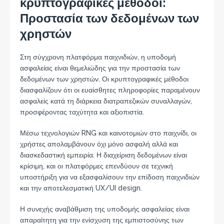
κρυπτογραφικές μέθοδοι:
Προστασία των δεδομένων των
χρηστών
Στη σύγχρονη πλατφόρμα παιχνιδιών, η υποδομή
ασφαλείας είναι θεμελιώδης για την προστασία των
δεδομένων των χρηστών. Οι κρυπτογραφικές μέθοδοι
διασφαλίζουν ότι οι ευαίσθητες πληροφορίες παραμένουν
ασφαλείς κατά τη διάρκεια διατραπεζικών συναλλαγών,
προσφέροντας ταχύτητα και αξιοπιστία.
Μέσω τεχνολογιών RNG και καινοτομιών στο παιχνίδι, οι
χρήστες απολαμβάνουν όχι μόνο ασφαλή αλλά και
διασκεδαστική εμπειρία. Η διαχείριση δεδομένων είναι
κρίσιμη, και οι πλατφόρμες επενδύουν σε τεχνική
υποστήριξη για να εξασφαλίσουν την επίδοση παιχνιδιών
και την αποτελεσματική UX/UI design.
Η συνεχής αναβάθμιση της υποδομής ασφαλείας είναι
απαραίτητη για την ενίσχυση της εμπιστοσύνης των