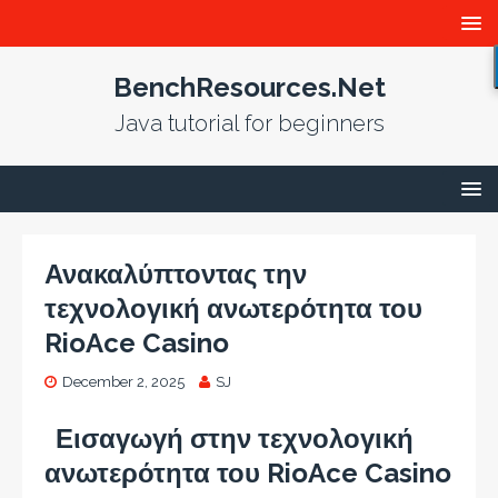
BenchResources.Net
Java tutorial for beginners
Ανακαλύπτοντας την
τεχνολογική ανωτερότητα του
RioAce Casino
December 2, 2025
SJ
Εισαγωγή στην τεχνολογική
ανωτερότητα του RioAce Casino