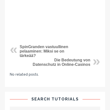
SpinGranden vastuullinen
pelaaminen: Miksi se on
tärkeää?
Die Bedeutung von
Datenschutz in Online-Casinos
No related posts.
SEARCH TUTORIALS