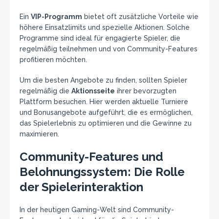
Ein
VIP-Programm
bietet oft zusätzliche Vorteile wie
höhere Einsatzlimits und spezielle Aktionen. Solche
Programme sind ideal für engagierte Spieler, die
regelmäßig teilnehmen und von Community-Features
profitieren möchten.
Um die besten Angebote zu finden, sollten Spieler
regelmäßig die
Aktionsseite
ihrer bevorzugten
Plattform besuchen. Hier werden aktuelle Turniere
und Bonusangebote aufgeführt, die es ermöglichen,
das Spielerlebnis zu optimieren und die Gewinne zu
maximieren.
Community-Features und
Belohnungssystem: Die Rolle
der Spielerinteraktion
In der heutigen Gaming-Welt sind Community-