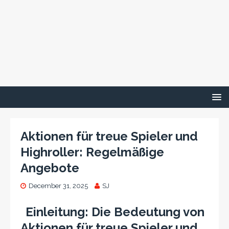
Aktionen für treue Spieler und
Highroller: Regelmäßige
Angebote
December 31, 2025
SJ
Einleitung: Die Bedeutung von
Aktionen für treue Spieler und