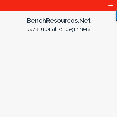
BenchResources.Net
Java tutorial for beginners