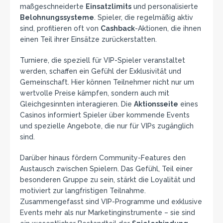
maßgeschneiderte
Einsatzlimits
und personalisierte
Belohnungssysteme
. Spieler, die regelmäßig aktiv
sind, profitieren oft von
Cashback
-Aktionen, die ihnen
einen Teil ihrer Einsätze zurückerstatten.
Turniere, die speziell für VIP-Spieler veranstaltet
werden, schaffen ein Gefühl der Exklusivität und
Gemeinschaft. Hier können Teilnehmer nicht nur um
wertvolle Preise kämpfen, sondern auch mit
Gleichgesinnten interagieren. Die
Aktionsseite
eines
Casinos informiert Spieler über kommende Events
und spezielle Angebote, die nur für VIPs zugänglich
sind.
Darüber hinaus fördern Community-Features den
Austausch zwischen Spielern. Das Gefühl, Teil einer
besonderen Gruppe zu sein, stärkt die Loyalität und
motiviert zur langfristigen Teilnahme.
Zusammengefasst sind VIP-Programme und exklusive
Events mehr als nur Marketinginstrumente – sie sind