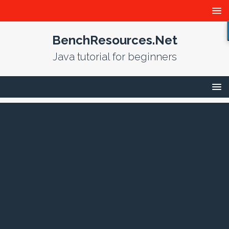
BenchResources.Net
Java tutorial for beginners